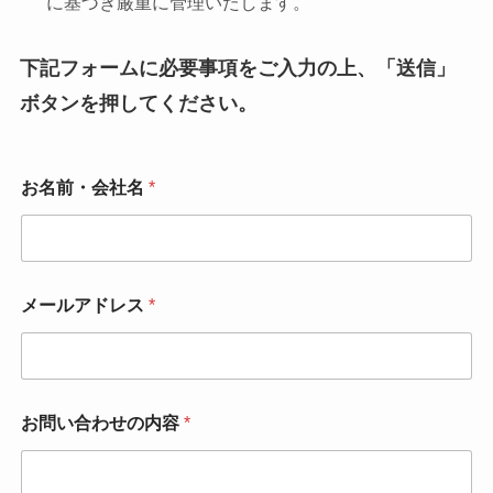
に基づき厳重に管理いたします。
下記フォームに必要事項をご入力の上、「送信」
ボタンを押してください。
お名前・会社名
*
*
メールアドレス
*
お
問
い
合
わ
せ
お問い合わせの内容
*
の
内
容