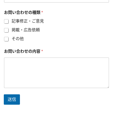
お
問
い
お問い合わせの種類
*
合
記事修正・ご意見
わ
せ
掲載・広告依頼
の
内
その他
容
お問い合わせの内容
*
送信