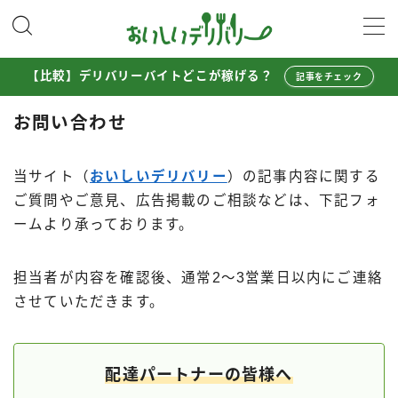
MENU
【比較】デリバリーバイトどこが稼げる？
記事をチェック
配達員として稼ぐ
お問い合わせ
Uber Eats配達員ガイド
当サイト（
おいしいデリバリー
）の記事内容に関する
出前館配達員ガイド
ご質問やご意見、広告掲載のご相談などは、下記フォ
menu配達員ガイド
ームより承っております。
ロケットナウ配達員ガイド
配達員272人アンケート調査
担当者が内容を確認後、通常2〜3営業日以内にご連絡
させていただきます。
収入シミュレーター
配達員の体験談・口コミ
配達パートナーの皆様へ
お得に注文する