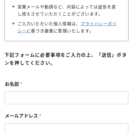
営業メールや勧誘など、内容によっては返信を差
し控えさせていただくことがございます。
ご入力いただいた個人情報は、
プライバシーポリ
シー
に基づき厳重に管理いたします。
下記フォームに必要事項をご入力の上、「送信」ボタ
ンを押してください。
お
お名前
*
問
い
合
わ
せ
の
メールアドレス
*
内
容
*