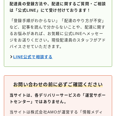
配達員の登録方法や、配達に関するご質問・ご相談
Uber Eatsの注文ガイド
は「公式LINE」にて受け付けております！
出前館の注文ガイド
「登録手順がわからない」「配達のやり方が不安」
menuの注文ガイド
など、記事を読んで分からないことや、配達に関す
るお悩みがあれば、お気軽に公式LINEへメッセー
ロケットナウの注文ガイド
ジをお送りください。現役配達員のスタッフがアド
フードデリバリークーポン比較
バイスさせていただきます。
LINE公式で相談する
飲食店として出店する
Uber Eats加盟店ガイド
Uber Eats出店方法
お問い合わせの前に必ずご確認ください
出店店舗の取材記事
当サイトは、各デリバリーサービスの「運営サポー
サービスから探す
トセンター」ではありません。
Uber Eats
当サイトは株式会社AMOが運営する「情報メディ