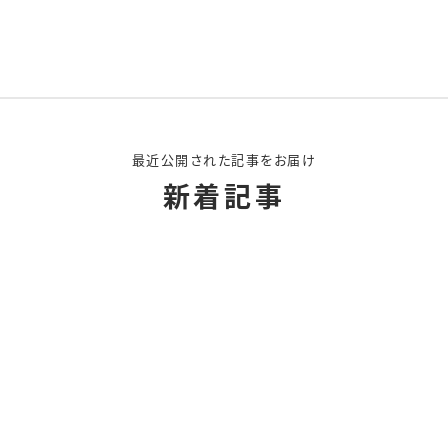
最近公開された記事をお届け
新着記事
受注からドロップまでの流れと初配達のコツ
館でデリバリー注文したら、お店価格で熱々のまま届いた！
が正直レビュー！使い方・注文方法・他社との違いまで検証
tsと出前館の配達員どっちが稼げる？最強の掛け持ちパターン