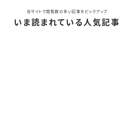
当サイトで閲覧数の多い記事をピックアップ
いま読まれている人気記事
Uber Eats配達員って実
U
方・向き不向き
入
er Eatsと出前館の配達員
【
強の掛け持ちパターン
い
バーイーツ)とmenu(メニュー)の
ロ
めは？
し