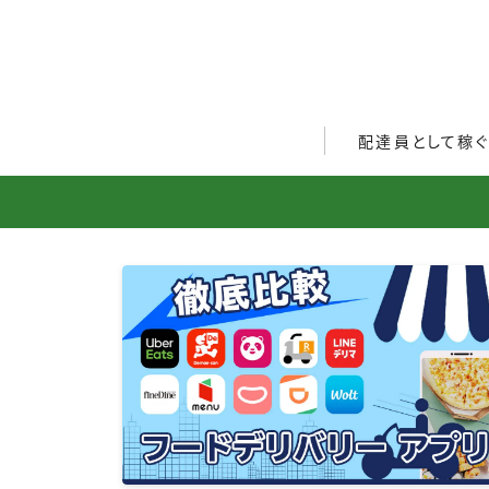
配達員として稼
Uber Eats配達員ガ
出前館配達員ガイド
menu配達員ガイド
ロケットナウ配達員ガ
配達員272人アンケー
収入シミュレーター
配達員の体験談・口コ