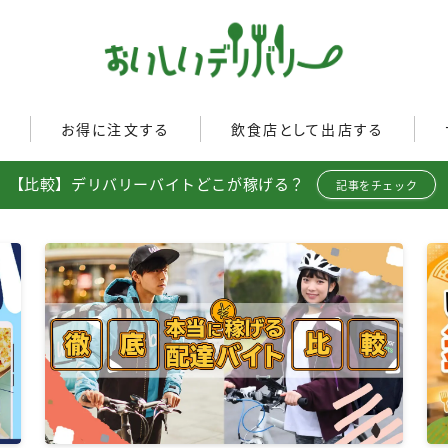
ぐ
お得に注文する
飲食店として出店する
Uber Eats
イド
Uber Eatsの注文ガイド
Uber Eats加盟店ガイド
【比較】デリバリーバイトどこが稼げる？
記事をチェック
出前館
出前館の注文ガイド
Uber Eats出店方法
menu
menuの注文ガイド
出店店舗の取材記事
ロケットナウ
イド
ロケットナウの注文ガイド
ト調査
フードデリバリークーポン比
較
ミ