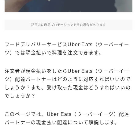
Uber Eatsの注文ガイド
出前館の注文ガイド
記事内に商品プロモーションを含む場合があります
menuの注文ガイド
ロケットナウの注文ガイド
フードデリバリーサービスUber Eats（ウーバーイー
フードデリバリークーポン比較
ツ）では現金払いで料理を注文できます。
飲食店として出店する
注文者が現金払いをしたらUber Eats（ウーバーイー
ツ）配達パートナーはどのように対応すればいいので
Uber Eats加盟店ガイド
しょうか？また、受け取った現金はどうすればいいの
Uber Eats出店方法
でしょうか？
出店店舗の取材記事
このページでは、Uber Eats（ウーバーイーツ）配達
サービスから探す
パートナーの現金払い配達について解説します。
Uber Eats