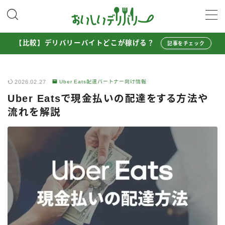
MENU
【比較】デリバリーバイトどこが稼げる？
記事をチェック
配達員として稼ぐ
2026.02.27
Uber Eats配達パートナー向け情報
Uber Eats配達員ガイド
Uber Eatsで現金払いの配達をする方法や
出前館配達員ガイド
流れを解説
menu配達員ガイド
ロケットナウ配達員ガイド
配達員272人アンケート調査
収入シミュレーター
配達員の体験談・口コミ
お得に注文する