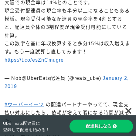
大阪での現金率は14%とのことです。
現金受付配達員の現金率も半分以上になることもある
模様。現金受付可能な配達員の現金率を4割とする
と、配達員全体の3割程度が現金受付可能にしている
計算。
この数字を基に年収換算すると多分15%は収入増えま
す。もう一度試算し直してみます！
https://t.co/esZnCmugre
— Nob@UberEats配達員 (@reats_ube)
January 2,
2019
#ウーバーイーツ
の配達パートナーやってて、現金支
Follow Me
払い対応にしたら、依頼が増えて暇になる時間が減っ
た。
Uber Eats配達員に
配達員になる
登録して配達を始める！