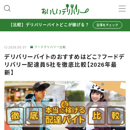
MENU
【比較】デリバリーバイトどこが稼げる？
記事をチェック
配達員として稼ぐ
2026.05.07
フードデリバリー比較
Uber Eats配達員ガイド
デリバリーバイトのおすすめはどこ？フードデ
出前館配達員ガイド
リバリー配達員5社を徹底比較【2026年最
menu配達員ガイド
新】
ロケットナウ配達員ガイド
配達員272人アンケート調査
収入シミュレーター
配達員の体験談・口コミ
お得に注文する