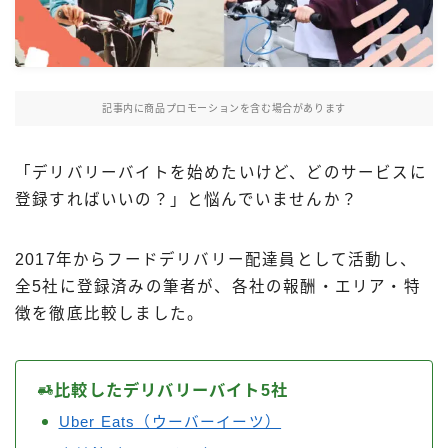
Uber Eatsの注文ガイド
出前館の注文ガイド
menuの注文ガイド
記事内に商品プロモーションを含む場合があります
ロケットナウの注文ガイド
フードデリバリークーポン比較
「デリバリーバイトを始めたいけど、どのサービスに
登録すればいいの？」と悩んでいませんか？
飲食店として出店する
2017年からフードデリバリー配達員として活動し、
Uber Eats加盟店ガイド
全5社に登録済みの筆者が、各社の報酬・エリア・特
Uber Eats出店方法
徴を徹底比較しました。
出店店舗の取材記事
サービスから探す
比較したデリバリーバイト5社
Uber Eats（ウーバーイーツ）
Uber Eats