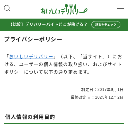
MENU
【比較】デリバリーバイトどこが稼げる？
記事をチェック
配達員として稼ぐ
プライバシーポリシー
Uber Eats配達員ガイド
「
おいしいデリバリー
」（以下、「当サイト」）にお
出前館配達員ガイド
ける、ユーザーの個人情報の取り扱い、およびサイト
menu配達員ガイド
ポリシーについて以下の通り定めます。
ロケットナウ配達員ガイド
配達員272人アンケート調査
制定日：2017年9月1日
最終改定日：2025年12月2日
収入シミュレーター
配達員の体験談・口コミ
個人情報の利用目的
お得に注文する