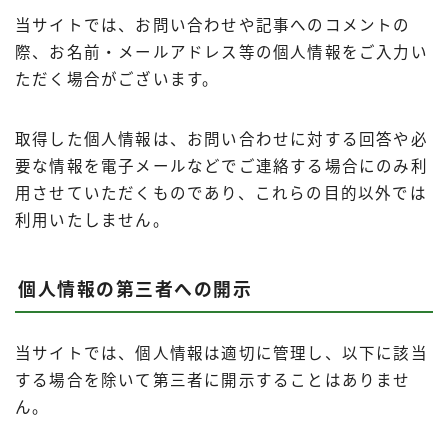
当サイトでは、お問い合わせや記事へのコメントの
Uber Eatsの注文ガイド
際、お名前・メールアドレス等の個人情報をご入力い
出前館の注文ガイド
ただく場合がございます。
menuの注文ガイド
ロケットナウの注文ガイド
取得した個人情報は、お問い合わせに対する回答や必
要な情報を電子メールなどでご連絡する場合にのみ利
フードデリバリークーポン比較
用させていただくものであり、これらの目的以外では
利用いたしません。
飲食店として出店する
Uber Eats加盟店ガイド
個人情報の第三者への開示
Uber Eats出店方法
出店店舗の取材記事
当サイトでは、個人情報は適切に管理し、以下に該当
する場合を除いて第三者に開示することはありませ
サービスから探す
ん。
Uber Eats