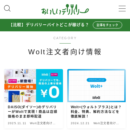
MENU
【比較】デリバリーバイトどこが稼げる？
記事をチェック
CATEGORY
配達員として稼ぐ
Uber Eats配達員ガイド
Wolt注文者向け情報
出前館配達員ガイド
menu配達員ガイド
ロケットナウ配達員ガイド
配達員272人アンケート調査
収入シミュレーター
DAISO(ダイソー)のデリバリ
Wolt+(ウォルトプラス)とは？
配達員の体験談・口コミ
ーがWoltで実現！商品は店頭
料金、特典、解約方法などを
価格のまま即時配達
徹底解説！
2025.11.11
Wolt注文者向け情
2024.12.21
Wolt注文者向け情
お得に注文する
報
報