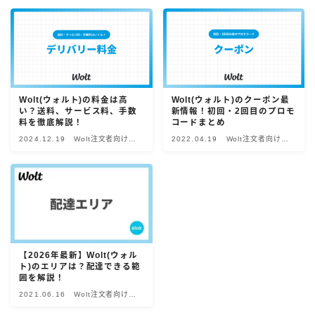
Uber Eatsの注文ガイド
出前館の注文ガイド
menuの注文ガイド
ロケットナウの注文ガイド
Wolt(ウォルト)の料金は高
Wolt(ウォルト)のクーポン最
い？送料、サービス料、手数
新情報！初回・2回目のプロモ
フードデリバリークーポン比較
料を徹底解説！
コードまとめ
2024.12.19
Wolt注文者向け情
2022.04.19
Wolt注文者向け情
報
報
飲食店として出店する
Uber Eats加盟店ガイド
Uber Eats出店方法
出店店舗の取材記事
【2026年最新】Wolt(ウォル
ト)のエリアは？配達できる範
サービスから探す
囲を解説！
2021.06.16
Wolt注文者向け情
Uber Eats
報