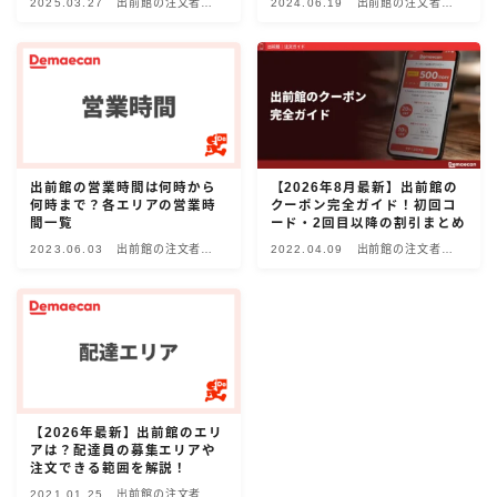
2025.03.27
出前館の注文者向
2024.06.19
出前館の注文者向
出前館
け情報
け情報
menu
ロケットナウ
出前館の営業時間は何時から
【2026年8月最新】出前館の
何時まで？各エリアの営業時
クーポン完全ガイド！初回コ
間一覧
ード・2回目以降の割引まとめ
2023.06.03
出前館の注文者向
2022.04.09
出前館の注文者向
け情報
け情報
【2026年最新】出前館のエリ
アは？配達員の募集エリアや
注文できる範囲を解説！
2021.01.25
出前館の注文者向