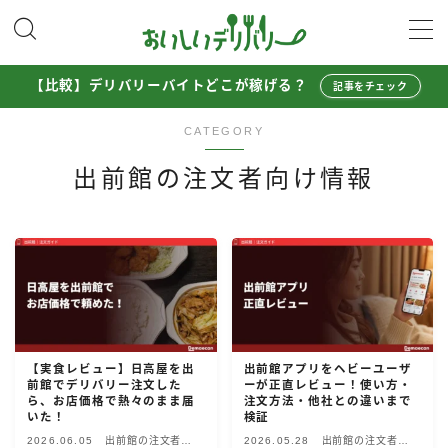
MENU
【比較】デリバリーバイトどこが稼げる？
記事をチェック
CATEGORY
配達員として稼ぐ
Uber Eats配達員ガイド
出前館の注文者向け情報
出前館配達員ガイド
menu配達員ガイド
ロケットナウ配達員ガイド
配達員272人アンケート調査
収入シミュレーター
【実食レビュー】日高屋を出
出前館アプリをヘビーユーザ
配達員の体験談・口コミ
前館でデリバリー注文した
ーが正直レビュー！使い方・
ら、お店価格で熱々のまま届
注文方法・他社との違いまで
いた！
検証
お得に注文する
2026.06.05
出前館の注文者向
2026.05.28
出前館の注文者向