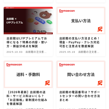
け情報
け情報
Uber Eatsの注文ガイド
出前館の注文ガイド
menuの注文ガイド
ロケットナウの注文ガイド
出前館はLYPプレミアムでお
出前館の支払い方法まとめ！
フードデリバリークーポン比較
得になる？特典の内容・使い
現金・PayPay・クレカ対応
方・損益分岐点を解説
可否と注意点を徹底解説
2025.10.03
出前館の注文者向
2025.05.19
出前館の注文者向
飲食店として出店する
け情報
け情報
Uber Eats加盟店ガイド
Uber Eats出店方法
出店店舗の取材記事
【2026年最新】出前館の送
出前館の電話番号は？サポー
サービスから探す
料・サービス料はいくら？
トセンターの問い合わせ方法
「お店価格」新制度の仕組み
まとめ
Uber Eats
を徹底解説