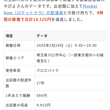
やぴよさんのデータです。出前館に加えて
Rocket
Now（ロケットナウ）の配達員
との掛け持ちで、
9時
間の稼働で合計16,125円
を達成しました。
項目
データ
稼働日時
2026年2月28日（土）9:30〜18:30
埼玉県川口市中心（一部東京都内への越
稼働エリア
境含む）
使用車両
クロスバイク
出前館の配達件
17件
数
1件あたり報酬
584円
出前館の収益
9,922円