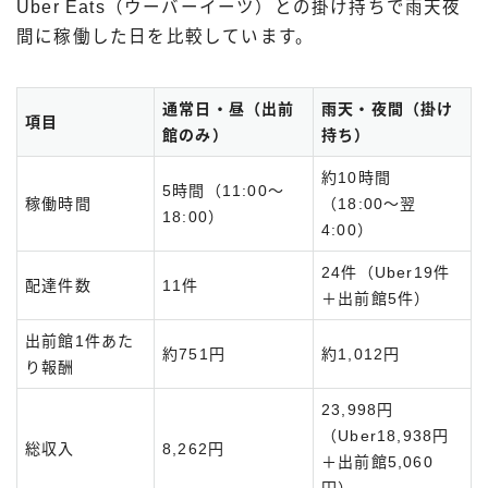
Uber Eats（ウーバーイーツ）との掛け持ちで雨天夜
間に稼働した日を比較しています。
通常日・昼（出前
雨天・夜間（掛け
項目
館のみ）
持ち）
約10時間
5時間（11:00〜
稼働時間
（18:00〜翌
18:00）
4:00）
24件（Uber19件
配達件数
11件
＋出前館5件）
出前館1件あた
約751円
約1,012円
り報酬
23,998円
（Uber18,938円
総収入
8,262円
＋出前館5,060
円）