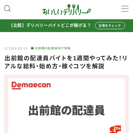
MENU
【比較】デリバリーバイトどこが稼げる？
記事をチェック
配達員として稼ぐ
2026.05.13
出前館の配達員向け情報
Uber Eats配達員ガイド
出前館の配達員バイトを1週間やってみた！リ
出前館配達員ガイド
アルな給料・始め方・稼ぐコツを解説
menu配達員ガイド
ロケットナウ配達員ガイド
配達員272人アンケート調査
収入シミュレーター
配達員の体験談・口コミ
お得に注文する