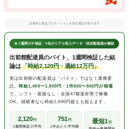
Uber Eatsの注文ガイド
出前館の注文ガイド
記事内に商品プロモーションを含む場合があります
menuの注文ガイド
ロケットナウの注文ガイド
★ 1週間ガチ検証・4名のリアル収入データ・現役配達員が解説
フードデリバリークーポン比較
出前館配達員のバイト、1週間検証した結
飲食店として出店する
論は
「時給2,120円・週給12万円」
Uber Eats加盟店ガイド
実は出前館の配達員は「バイト」ではなく業務委
Uber Eats出店方法
託。
時給1,400〜1,900円・1件600〜800円が相場
で、シフト・面接なし・全国47都道府県で稼働
出店店舗の取材記事
OK。経験者なら時給2,000円超えも狙えます。
サービスから探す
2,120
751
最短1
円
円
日
Uber Eats
1週間検証の平均
1件あたり平均報
登録〜稼働開始