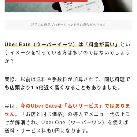
Uber Eatsの注文ガイド
出前館の注文ガイド
記事内に商品プロモーションを含む場合があります
menuの注文ガイド
ロケットナウの注文ガイド
Uber Eats（ウーバーイーツ）は「料金が高い」
とい
フードデリバリークーポン比較
うイメージを持っている方は多いのではないでしょう
か？
飲食店として出店する
実際、以前は送料や手数料が加算されて、
同じ料理で
Uber Eats加盟店ガイド
も店頭より1.5倍近く高くなることもありました。
Uber Eats出店方法
出店店舗の取材記事
実は、
今のUber Eatsは「高いサービス」ではありま
せん。
「お店と同じ価格」の導入でメニュー代の上乗
サービスから探す
せが解消され、Uber One（ウーバーワン）を使えば
Uber Eats
送料・サービス料も0円になります。