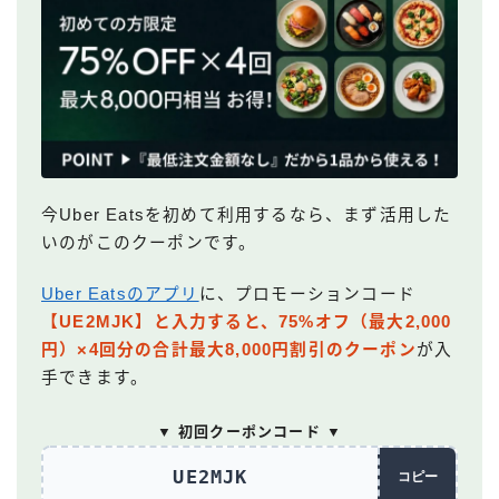
今Uber Eatsを初めて利用するなら、まず活用した
いのがこのクーポンです。
Uber Eatsのアプリ
に、プロモーションコード
【UE2MJK】と入力すると、75%オフ（最大2,000
円）×4回分の合計最大8,000円割引のクーポン
が入
手できます。
▼ 初回クーポンコード ▼
UE2MJK
コピー