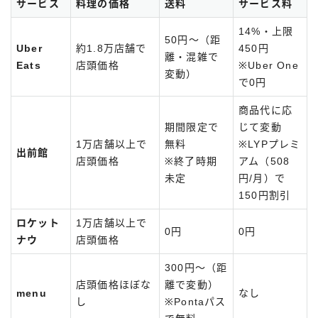
サービス
料理の価格
送料
サービス料
14%・上限
50円〜（距
Uber
約1.8万店舗で
450円
離・混雑で
Eats
店頭価格
※Uber One
変動）
で0円
商品代に応
期間限定で
じて変動
1万店舗以上で
無料
※LYPプレミ
出前館
店頭価格
※終了時期
アム（508
未定
円/月）で
150円割引
ロケット
1万店舗以上で
0円
0円
ナウ
店頭価格
300円〜（距
店頭価格ほぼな
離で変動）
menu
なし
し
※Pontaパス