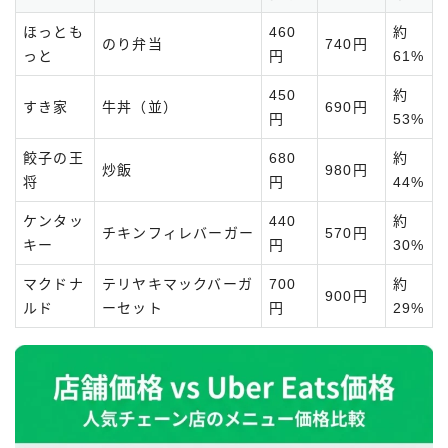
ほっとも
460
約
のり弁当
740円
っと
円
61%
450
約
すき家
牛丼（並）
690円
円
53%
餃子の王
680
約
炒飯
980円
将
円
44%
ケンタッ
440
約
チキンフィレバーガー
570円
キー
円
30%
マクドナ
テリヤキマックバーガ
700
約
900円
ルド
ーセット
円
29%