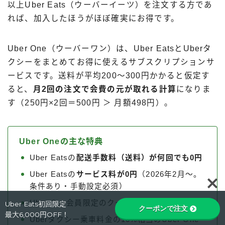
以上Uber Eats（ウーバーイーツ）を注文する方であ
れば、加入したほうがほぼ確実にお得です。
Uber One（ウーバーワン）は、Uber EatsとUberタ
クシーをまとめてお得に使えるサブスクリプションサ
ービスです。送料が平均200〜300円かかると仮定す
ると、
月2回の注文で会費の元が取れる計算
になりま
す（250円×2回＝500円 ＞ 月額498円）。
Uber Oneの主な特典
Uber Eatsの
配送手数料（送料）が何回でも0円
Uber Eatsの
サービス料が0円
（2026年2月〜。
Follow Me
条件あり・手動設定必須）
Uber One会員限定のクーポン・特典
Uber Eats初回限定
クーポンで注文
最大6,000円OFF！
Uberタクシー乗車料金の10%相当のUber One