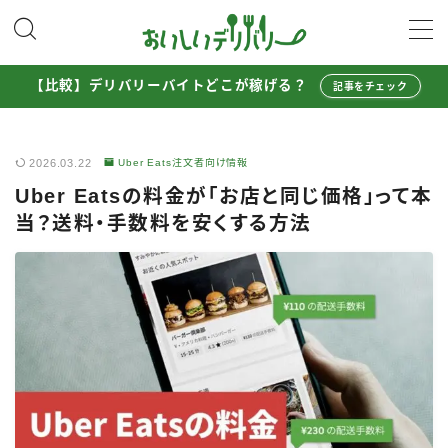
MENU
【比較】デリバリーバイトどこが稼げる？
記事をチェック
配達員として稼ぐ
2026.03.22
Uber Eats注文者向け情報
Uber Eats配達員ガイド
Uber Eatsの料金が「お店と同じ価格」って本
出前館配達員ガイド
当？送料・手数料を安くする方法
menu配達員ガイド
ロケットナウ配達員ガイド
配達員272人アンケート調査
収入シミュレーター
配達員の体験談・口コミ
お得に注文する