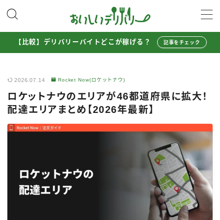
MENU
【比較】デリバリーバイトどこが稼げる？
記事をチェック
配達員として稼ぐ
2026.07.14
Rocket Now(ロケットナウ)
Uber Eats配達員ガイド
ロケットナウのエリアが46都道府県に拡大！
出前館配達員ガイド
配達エリアまとめ【2026年最新】
menu配達員ガイド
ロケットナウ配達員ガイド
配達員272人アンケート調査
収入シミュレーター
配達員の体験談・口コミ
お得に注文する