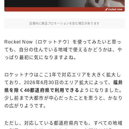
Uber Eatsの注文ガイド
出前館の注文ガイド
記事内に商品プロモーションを含む場合があります
menuの注文ガイド
ロケットナウの注文ガイド
Rocket Now（ロケットナウ）を使ってみたいと思っ
フードデリバリークーポン比較
ても、自分の住んでいる地域で使えるかどうかは、や
っぱり最初に気になりますよね。
飲食店として出店する
ロケットナウはここ1年で対応エリアを大きく拡大し
Uber Eats加盟店ガイド
ており、2026年6月30日のエリア拡大によって、
福井
Uber Eats出店方法
県を除く46都道府県で利用できる
ようになりました。
出店店舗の取材記事
少し前まで大都市が中心だったことを思うと、かなり
の広がりようです。
サービスから探す
Uber Eats
ただし、対応している都道府県内でも、すべての地域