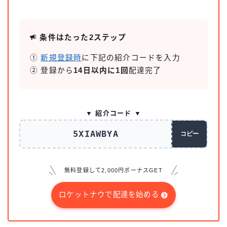
条件はたった2ステップ
①
新規登録時
に下記の紹介コードを入力
② 登録から
14日以内に1回
配達完了
▼ 紹介コード ▼
5XIAWBYA
コピー
無料登録して2,000円ボーナスGET
ロケットナウで配達を始める