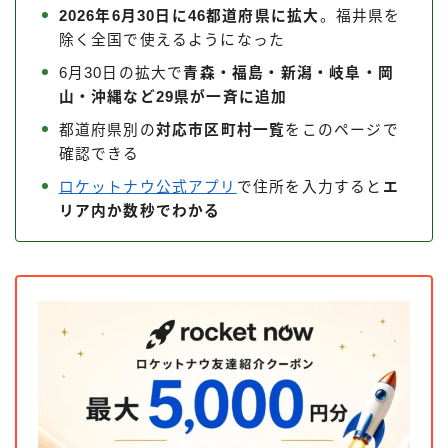
2026年6月30日に46都道府県に拡大
。福井県を
除く全国で使えるようになった
6月30日の拡大で
青森・福島・新潟・岐阜・岡
山・沖縄など29県が一斉に追加
都道府県別の
対応市区町村一覧
をこのページで
確認できる
ロケットナウ公式アプリ
で住所を入力すると
エ
リア内か数秒でわかる