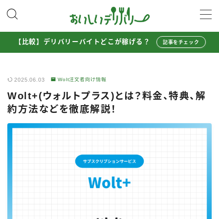
MENU
【比較】デリバリーバイトどこが稼げる？
記事をチェック
配達員として稼ぐ
2025.06.03
Wolt注文者向け情報
Uber Eats配達員ガイド
Wolt+(ウォルトプラス)とは？料金、特典、解
出前館配達員ガイド
約方法などを徹底解説！
menu配達員ガイド
ロケットナウ配達員ガイド
配達員272人アンケート調査
収入シミュレーター
配達員の体験談・口コミ
お得に注文する