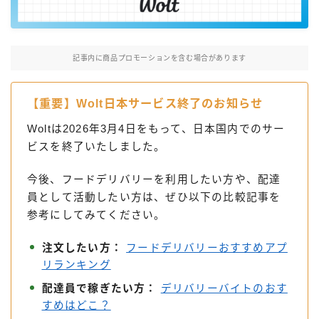
Uber Eatsの注文ガイド
出前館の注文ガイド
記事内に商品プロモーションを含む場合があります
menuの注文ガイド
ロケットナウの注文ガイド
【重要】Wolt日本サービス終了のお知らせ
フードデリバリークーポン比較
Woltは2026年3月4日をもって、日本国内でのサー
ビスを終了いたしました。
飲食店として出店する
今後、フードデリバリーを利用したい方や、配達
Uber Eats加盟店ガイド
員として活動したい方は、ぜひ以下の比較記事を
Uber Eats出店方法
参考にしてみてください。
出店店舗の取材記事
注文したい方：
フードデリバリーおすすめアプ
リランキング
サービスから探す
配達員で稼ぎたい方：
デリバリーバイトのおす
Uber Eats
すめはどこ？