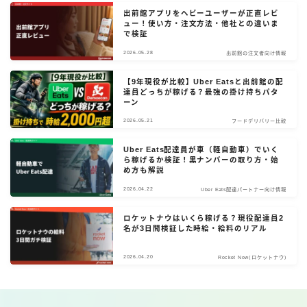
出前館アプリをヘビーユーザーが正直レビ
ュー！使い方・注文方法・他社との違いま
で検証
2026.05.28
出前館の注文者向け情報
【9年現役が比較】Uber Eatsと出前館の配
達員どっちが稼げる？最強の掛け持ちパタ
ーン
2026.05.21
フードデリバリー比較
Uber Eats配達員が車（軽自動車）でいく
ら稼げるか検証！黒ナンバーの取り方・始
め方も解説
2026.04.22
Uber Eats配達パートナー向け情報
ロケットナウはいくら稼げる？現役配達員2
名が3日間検証した時給・給料のリアル
2026.04.20
Rocket Now(ロケットナウ)