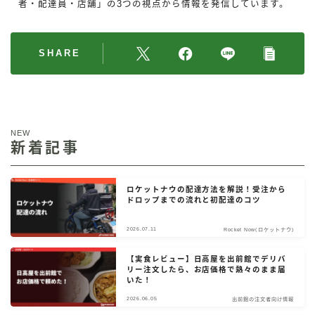
者・配達員・店舗」の3つの視点から情報を発信しています。
SHARE
NEW
新着記事
ロケットナウの配達方法を解説！受注から
ドロップまでの流れと初配達のコツ
2026.07.11
Rocket Now(ロケットナウ)
【実食レビュー】日高屋を出前館でデリバ
リー注文したら、お店価格で熱々のまま届
いた！
2026.06.05
出前館の注文者向け情報