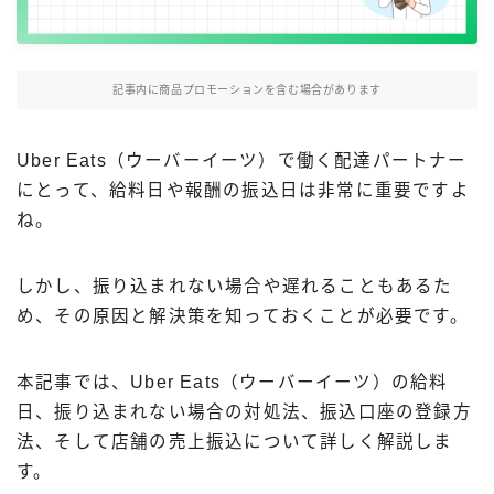
Uber Eatsの注文ガイド
出前館の注文ガイド
記事内に商品プロモーションを含む場合があります
menuの注文ガイド
ロケットナウの注文ガイド
Uber Eats（ウーバーイーツ）で働く配達パートナー
フードデリバリークーポン比較
にとって、給料日や報酬の振込日は非常に重要ですよ
ね。
飲食店として出店する
しかし、振り込まれない場合や遅れることもあるた
Uber Eats加盟店ガイド
め、その原因と解決策を知っておくことが必要です。
Uber Eats出店方法
出店店舗の取材記事
本記事では、Uber Eats（ウーバーイーツ）の給料
日、振り込まれない場合の対処法、振込口座の登録方
サービスから探す
法、そして店舗の売上振込について詳しく解説しま
Uber Eats
す。