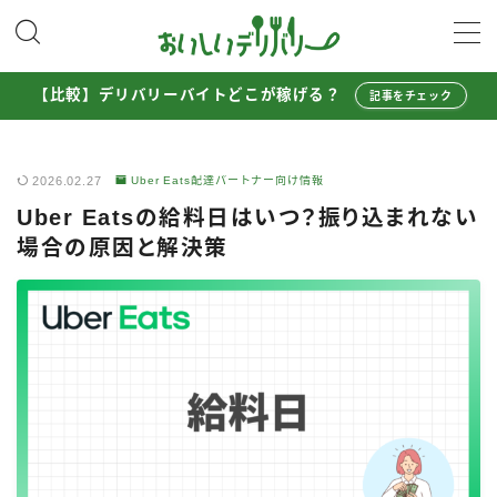
MENU
【比較】デリバリーバイトどこが稼げる？
記事をチェック
配達員として稼ぐ
2026.02.27
Uber Eats配達パートナー向け情報
Uber Eats配達員ガイド
Uber Eatsの給料日はいつ？振り込まれない
出前館配達員ガイド
場合の原因と解決策
menu配達員ガイド
ロケットナウ配達員ガイド
配達員272人アンケート調査
収入シミュレーター
配達員の体験談・口コミ
お得に注文する