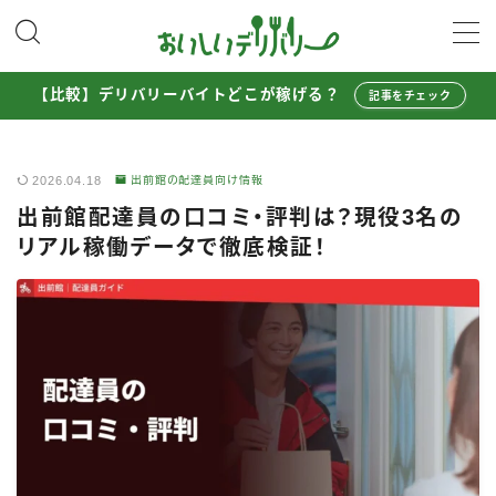
MENU
【比較】デリバリーバイトどこが稼げる？
記事をチェック
配達員として稼ぐ
2026.04.18
出前館の配達員向け情報
Uber Eats配達員ガイド
出前館配達員の口コミ・評判は？現役3名の
出前館配達員ガイド
リアル稼働データで徹底検証！
menu配達員ガイド
ロケットナウ配達員ガイド
配達員272人アンケート調査
収入シミュレーター
配達員の体験談・口コミ
お得に注文する