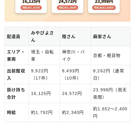
みやぴよさ
配達員
陸さん
麻栄さん
ん
エリア・
埼玉・自転
神奈川・バ
京都・軽貨物
車両
車
イク
出前館収
9,922円
8,493円
8,262円（通常
入
（17件）
（10件）
日）
掛け持ち
23,998円（雨天
16,125円
24,572円
合計
夜間）
約1,652〜2,400
時給
約1,792円
約2,340円
円