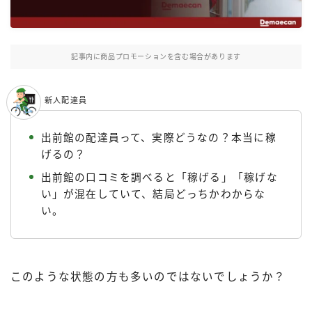
Uber Eatsの注文ガイド
出前館の注文ガイド
記事内に商品プロモーションを含む場合があります
menuの注文ガイド
ロケットナウの注文ガイド
新人配達員
フードデリバリークーポン比較
出前館の配達員って、実際どうなの？本当に稼
げるの？
飲食店として出店する
出前館の口コミを調べると「稼げる」「稼げな
Uber Eats加盟店ガイド
い」が混在していて、結局どっちかわからな
Uber Eats出店方法
い。
出店店舗の取材記事
サービスから探す
このような状態の方も多いのではないでしょうか？
Uber Eats