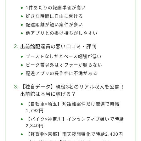
1件あたりの報酬単価が高い
好きな時間に自由に働ける
配達距離が短い案件が多い
他アプリとの掛け持ちがしやすい
出前館配達員の悪い口コミ・評判
ブーストなしだとベース報酬が低い
ピーク帯以外はオファーが鳴らない
配達アプリの操作性に不満がある
【独自データ】現役3名のリアル収入を公開！
出前館は本当に稼げる？
【自転車×埼玉】短距離案件だけ厳選で時給
1,792円
【バイク×神奈川】インセンティブ狙いで時給
2,340円
【軽貨物×京都】雨天夜間特化で時給2,400円