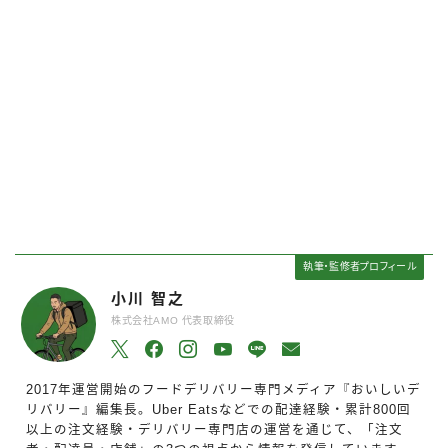
【完全ガイド】Uber Eats(ウ
【2026年8月】Uber Eatsの
ーバーイーツ)とは？仕組みや
クーポン最新情報！初回・2回
特徴など基本情報まとめ
目以降のプロモーションコー
ドは？
執筆・監修者プロフィール
小川 智之
株式会社AMO 代表取締役
2017年運営開始のフードデリバリー専門メディア『おいしいデ
リバリー』編集長。Uber Eatsなどでの配達経験・累計800回
以上の注文経験・デリバリー専門店の運営を通じて、「注文