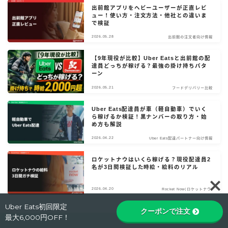
出前館アプリをヘビーユーザーが正直レビ
ュー！使い方・注文方法・他社との違いま
で検証
2026.05.28
出前館の注文者向け情報
【9年現役が比較】Uber Eatsと出前館の配
達員どっちが稼げる？最強の掛け持ちパタ
ーン
2026.05.21
フードデリバリー比較
Uber Eats配達員が車（軽自動車）でいく
ら稼げるか検証！黒ナンバーの取り方・始
め方も解説
2026.04.22
Uber Eats配達パートナー向け情報
ロケットナウはいくら稼げる？現役配達員2
名が3日間検証した時給・給料のリアル
Follow Me
2026.04.20
Rocket Now(ロケットナウ)
Uber Eats初回限定
クーポンで注文
最大6,000円OFF！