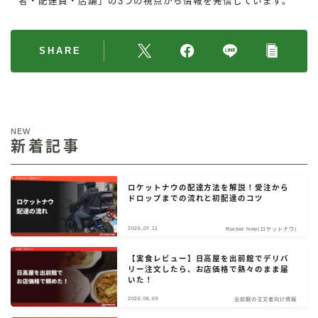
者・配達員・店舗」の3つの視点から情報を発信しています。
SHARE
NEW
新着記事
ロケットナウの配達方法を解説！受注から
ドロップまでの流れと初配達のコツ
2026.07.11
Rocket Now(ロケットナウ)
【実食レビュー】日高屋を出前館でデリバ
リー注文したら、お店価格で熱々のまま届
いた！
2026.06.05
出前館の注文者向け情報