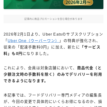
Uber Eatsの注文ガイド
出前館の注文ガイド
記事内に商品プロモーションを含む場合があります
menuの注文ガイド
ロケットナウの注文ガイド
2026年2月1日より、Uber Eatsのサブスクリプション
フードデリバリークーポン比較
「
Uber One（ウーバーワン）
」の特典が強化され、
従来の「配達手数料0円」に加え、新たに
「サービス
料」も0円
になりました。
飲食店として出店する
Uber Eats加盟店ガイド
これにより、会員は対象店舗において、
商品代金（と
Uber Eats出店方法
少額注文時の手数料を除く）のみでデリバリーを利用
出店店舗の取材記事
できるようになります。
サービスから探す
本記事では、フードデリバリー専門メディアの編集長
が、今回の変更で具体的にいくらお得になるのか、損
Uber Eats