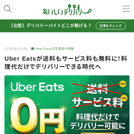
MENU
【比較】デリバリーバイトどこが稼げる？
記事をチェック
配達員として稼ぐ
2026.02.09
Uber Eats注文者向け情報
Uber Eats配達員ガイド
Uber Eatsが送料もサービス料も無料に！料
出前館配達員ガイド
理代だけでデリバリーできる時代へ
menu配達員ガイド
ロケットナウ配達員ガイド
配達員272人アンケート調査
収入シミュレーター
配達員の体験談・口コミ
お得に注文する