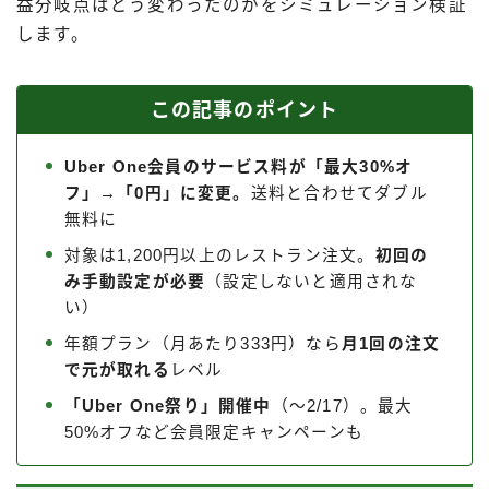
益分岐点はどう変わったのかをシミュレーション検証
出前館
します。
menu
ロケットナウ
この記事のポイント
Uber One会員のサービス料が「最大30%オ
フ」→「0円」に変更。
送料と合わせてダブル
無料に
対象は1,200円以上のレストラン注文。
初回の
み手動設定が必要
（設定しないと適用されな
い）
年額プラン（月あたり333円）なら
月1回の注文
で元が取れる
レベル
「Uber One祭り」開催中
（〜2/17）。最大
50%オフなど会員限定キャンペーンも