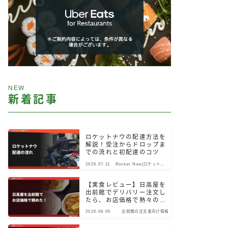
NEW
新着記事
ロケットナウの配達方法を
解説！受注からドロップま
での流れと初配達のコツ
2026.07.11
Rocket Now(ロケットナ
ウ)
【実食レビュー】日高屋を
出前館でデリバリー注文し
たら、お店価格で熱々のま
ま届いた！
2026.06.05
出前館の注文者向け情報