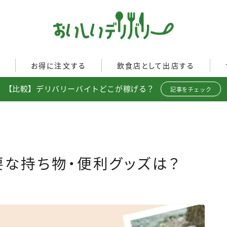
ぐ
お得に注文する
飲食店として出店する
【比較】デリバリーバイトどこが稼げる？
Uber Eats
記事をチェック
イド
Uber Eatsの注文ガイド
Uber Eats加盟店ガイド
出前館
出前館の注文ガイド
Uber Eats出店方法
menu
menuの注文ガイド
出店店舗の取材記事
ロケットナウ
イド
ロケットナウの注文ガイド
必要な持ち物・便利グッズは？
ト調査
フードデリバリークーポン比
較
ミ