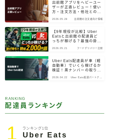
出前館アプリをヘビーユー
ザーが正直レビュー！使い
方・注文方法・他社との違
いまで検証
2026.05.28
出前館の注文者向け情報
【9年現役が比較】Uber
Eatsと出前館の配達員ど
っちが稼げる？最強の掛け
持ちパターン
2026.05.21
フードデリバリー比較
Uber Eats配達員が車（軽
自動車）でいくら稼げるか
検証！黒ナンバーの取り
方・始め方も解説
2026.04.22
Uber Eats配達パートナー
向け情報
RANKING
配達員ランキング
1
ランキング1位
Uber Eats