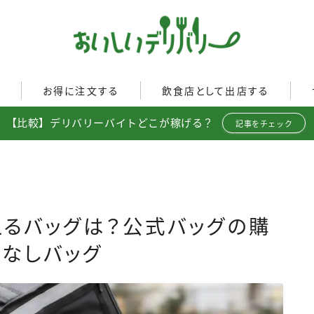
ぐ
お得に注文する
飲食店として出店する
【比較】デリバリーバイトどこが稼げる？
Uber Eats
記事をチェック
イド
Uber Eatsの注文ガイド
Uber Eats加盟店ガイド
出前館
出前館の注文ガイド
Uber Eats出店方法
menu
menuの注文ガイド
出店店舗の取材記事
ロケットナウ
イド
ロケットナウの注文ガイド
使えるバッグは？公式バッグの購
ト調査
フードデリバリークーポン比
なしバッグ
較
ミ