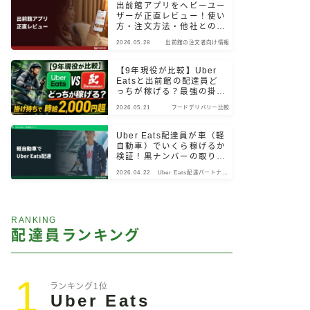
出前館アプリをヘビーユー
ザーが正直レビュー！使い
方・注文方法・他社との違
いまで検証
2026.05.28
出前館の注文者向け情報
【9年現役が比較】Uber
Eatsと出前館の配達員ど
っちが稼げる？最強の掛け
持ちパターン
2026.05.21
フードデリバリー比較
Uber Eats配達員が車（軽
自動車）でいくら稼げるか
検証！黒ナンバーの取り
方・始め方も解説
2026.04.22
Uber Eats配達パートナー
向け情報
RANKING
配達員ランキング
1
ランキング1位
Uber Eats