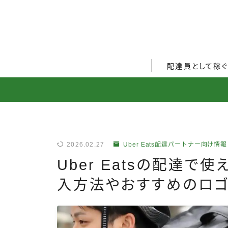
配達員として稼
Uber Eats配達員ガ
出前館配達員ガイド
menu配達員ガイド
2026.02.27
Uber Eats配達パートナー向け情報
ロケットナウ配達員ガ
Uber Eatsの配達で
配達員272人アンケー
入方法やおすすめのロゴ
収入シミュレーター
配達員の体験談・口コ