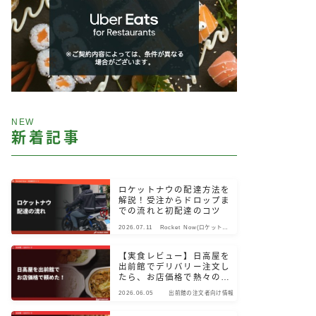
NEW
新着記事
ロケットナウの配達方法を
解説！受注からドロップま
での流れと初配達のコツ
2026.07.11
Rocket Now(ロケットナ
ウ)
【実食レビュー】日高屋を
出前館でデリバリー注文し
たら、お店価格で熱々のま
ま届いた！
2026.06.05
出前館の注文者向け情報