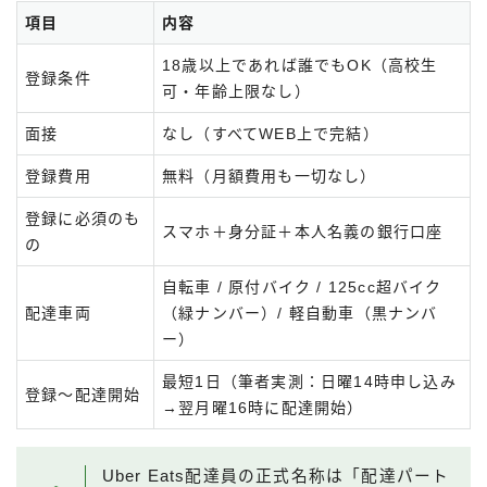
項目
内容
18歳以上であれば誰でもOK（高校生
登録条件
可・年齢上限なし）
面接
なし（すべてWEB上で完結）
登録費用
無料（月額費用も一切なし）
登録に必須のも
スマホ＋身分証＋本人名義の銀行口座
の
自転車 / 原付バイク / 125cc超バイク
配達車両
（緑ナンバー）/ 軽自動車（黒ナンバ
ー）
最短1日（筆者実測：日曜14時申し込み
登録〜配達開始
→翌月曜16時に配達開始）
Uber Eats配達員の正式名称は「配達パート