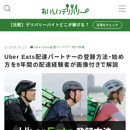
MENU
【比較】デリバリーバイトどこが稼げる？
記事をチェック
配達員として稼ぐ
2026.04.22
Uber Eats配達パートナー向け情報
Uber Eats配達員ガイド
Uber Eats配達パートナーの登録方法・始め
出前館配達員ガイド
方を9年間の配達経験者が画像付きで解説
menu配達員ガイド
ロケットナウ配達員ガイド
配達員272人アンケート調査
収入シミュレーター
配達員の体験談・口コミ
お得に注文する