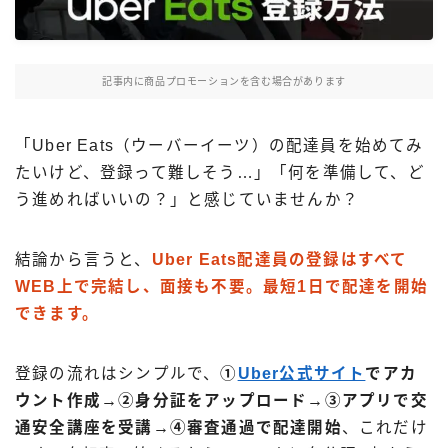
Uber Eatsの注文ガイド
出前館の注文ガイド
記事内に商品プロモーションを含む場合があります
menuの注文ガイド
ロケットナウの注文ガイド
「Uber Eats（ウーバーイーツ）の配達員を始めてみ
フードデリバリークーポン比較
たいけど、登録って難しそう…」「何を準備して、ど
う進めればいいの？」と感じていませんか？
飲食店として出店する
結論から言うと、
Uber Eats配達員の登録はすべて
Uber Eats加盟店ガイド
WEB上で完結し、面接も不要。最短1日で配達を開始
Uber Eats出店方法
できます。
出店店舗の取材記事
登録の流れはシンプルで、
①
Uber公式サイト
でアカ
サービスから探す
ウント作成→②身分証をアップロード→③アプリで交
Uber Eats
通安全講座を受講→④審査通過で配達開始
、これだけ