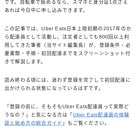
です。自転車で始めるなら、スマホと身分証1点さえ
出前館
あれば今日中に申し込みできます。
menu
ロケットナウ
この記事では、Uber Eats日本上陸初期の2017年のか
ら配達員として活動し、注文者としても800回以上利
用してきた筆者（当サイト編集長）が、登録条件・必
要書類・手順・初回配達までをスクリーンショット付
きで解説します。
読み終わる頃には、迷わず登録を完了して初回配達に
出かけられる状態になっているはずです。
「登録の前に、そもそもUber Eats配達員って実際ど
うなの？」と気になる方は「
Uber Eats配達員の体験
談と始め方の総合ガイド
」もご覧ください。