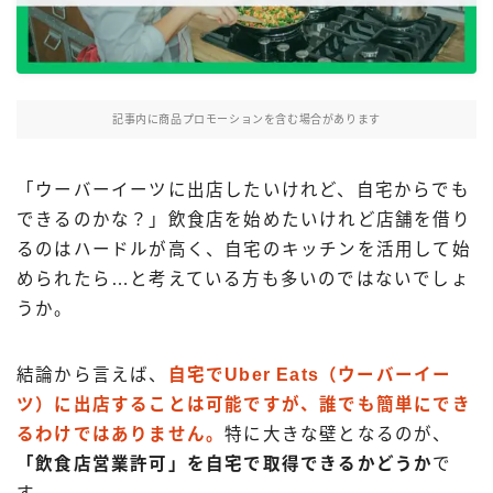
Uber Eatsの注文ガイド
出前館の注文ガイド
menuの注文ガイド
記事内に商品プロモーションを含む場合があります
ロケットナウの注文ガイド
フードデリバリークーポン比較
「ウーバーイーツに出店したいけれど、自宅からでも
できるのかな？」飲食店を始めたいけれど店舗を借り
飲食店として出店する
るのはハードルが高く、自宅のキッチンを活用して始
められたら…と考えている方も多いのではないでしょ
Uber Eats加盟店ガイド
うか。
Uber Eats出店方法
出店店舗の取材記事
結論から言えば、
自宅でUber Eats（ウーバーイー
ツ）に出店することは可能ですが、誰でも簡単にでき
サービスから探す
るわけではありません。
特に大きな壁となるのが、
「飲食店営業許可」を自宅で取得できるかどうか
で
Uber Eats