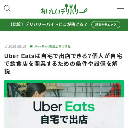
MENU
【比較】デリバリーバイトどこが稼げる？
記事をチェック
配達員として稼ぐ
2025.05.15
Uber Eats加盟店向け情報
Uber Eats配達員ガイド
Uber Eatsは自宅で出店できる？個人が自宅
出前館配達員ガイド
で飲食店を開業するための条件や設備を解
menu配達員ガイド
説
ロケットナウ配達員ガイド
配達員272人アンケート調査
収入シミュレーター
配達員の体験談・口コミ
お得に注文する