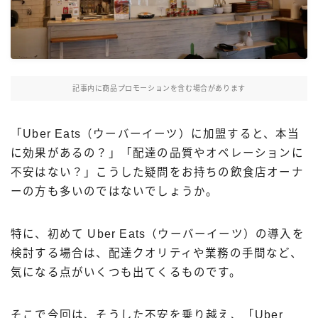
Uber Eatsの注文ガイド
出前館の注文ガイド
menuの注文ガイド
記事内に商品プロモーションを含む場合があります
ロケットナウの注文ガイド
フードデリバリークーポン比較
「Uber Eats（ウーバーイーツ）に加盟すると、本当
に効果があるの？」「配達の品質やオペレーションに
飲食店として出店する
不安はない？」こうした疑問をお持ちの飲食店オーナ
Uber Eats加盟店ガイド
ーの方も多いのではないでしょうか。
Uber Eats出店方法
特に、初めて Uber Eats（ウーバーイーツ）の導入を
出店店舗の取材記事
検討する場合は、配達クオリティや業務の手間など、
気になる点がいくつも出てくるものです。
サービスから探す
Uber Eats
そこで今回は、そうした不安を乗り越え、「Uber