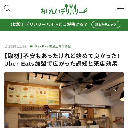
MENU
【比較】デリバリーバイトどこが稼げる？
記事をチェック
配達員として稼ぐ
2025.11.06
Uber Eats加盟店向け情報
Uber Eats配達員ガイド
【取材】不安もあったけれど始めて良かった！
出前館配達員ガイド
Uber Eats加盟で広がった認知と来店効果
menu配達員ガイド
ロケットナウ配達員ガイド
配達員272人アンケート調査
収入シミュレーター
配達員の体験談・口コミ
お得に注文する