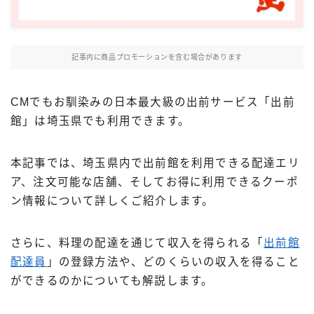
Uber Eatsの注文ガイド
出前館の注文ガイド
記事内に商品プロモーションを含む場合があります
menuの注文ガイド
ロケットナウの注文ガイド
CMでもお馴染みの日本最大級の出前サービス「出前
フードデリバリークーポン比較
館」は埼玉県でも利用できます。
飲食店として出店する
本記事では、埼玉県内で出前館を利用できる配達エリ
ア、注文可能な店舗、そしてお得に利用できるクーポ
Uber Eats加盟店ガイド
ン情報について詳しくご紹介します。
Uber Eats出店方法
出店店舗の取材記事
さらに、料理の配達を通じて収入を得られる「
出前館
配達員
」の登録方法や、どのくらいの収入を得ること
サービスから探す
ができるのかについても解説します。
Uber Eats