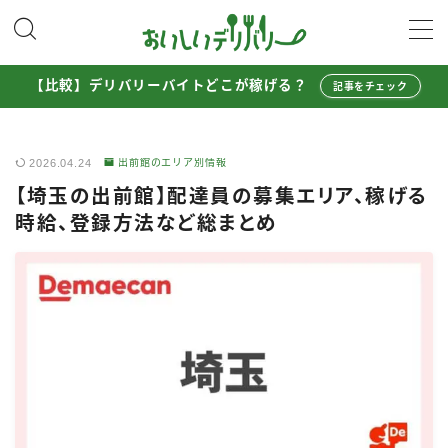
MENU
【比較】デリバリーバイトどこが稼げる？
記事をチェック
配達員として稼ぐ
2026.04.24
出前館のエリア別情報
Uber Eats配達員ガイド
【埼玉の出前館】配達員の募集エリア、稼げる
出前館配達員ガイド
時給、登録方法など総まとめ
menu配達員ガイド
ロケットナウ配達員ガイド
配達員272人アンケート調査
収入シミュレーター
配達員の体験談・口コミ
お得に注文する