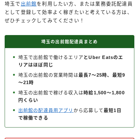
埼玉で
出前館
を利用したい方、または業務委託配達員
出前館
として登録して効率よく稼ぎたいと考えている方は、
menu
ぜひチェックしてみてください！
ロケットナウ
埼玉の出前館配達員まとめ
埼玉で出前館で働けるエリア
とUber Eatsのエ
リアはほぼ同じ
埼玉の出前館の営業時間は
最長7～25時、最短9
～21時
埼玉の出前館で稼げる収入は
時給1,500～1,800
円くらい
出前館の配達員用アプリ
から応募して
最短1日
で稼働できる