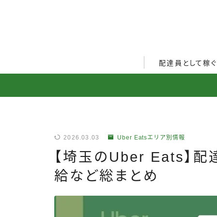
配達員として稼
Uber Eats配達員ガ
出前館配達員ガイド
menu配達員ガイド
2026.03.03
Uber Eatsエリア別情報
ロケットナウ配達員ガ
【埼玉のUber Eats
配達員272人アンケー
給など総まとめ
収入シミュレーター
配達員の体験談・口コ