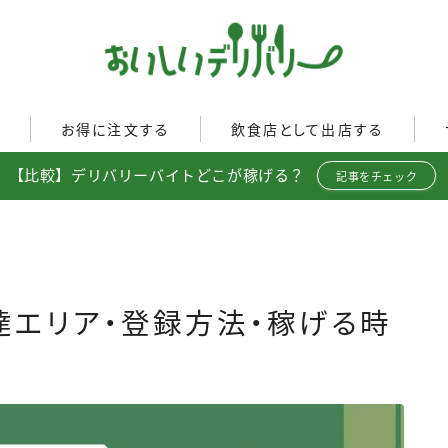
ぐ
お得に注文する
飲食店として出店する
【比較】デリバリーバイトどこが稼げる？
Uber Eats
記事をチェック
イド
Uber Eatsの注文ガイド
Uber Eats加盟店ガイド
出前館
出前館の注文ガイド
Uber Eats出店方法
menu
menuの注文ガイド
出店店舗の取材記事
ロケットナウ
イド
ロケットナウの注文ガイド
】配達エリア・登録方法・稼げる時
ト調査
フードデリバリークーポン比
較
ミ