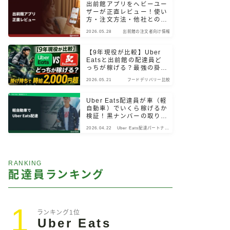
出前館アプリをヘビーユー
ザーが正直レビュー！使い
方・注文方法・他社との違
いまで検証
2026.05.28
出前館の注文者向け情報
【9年現役が比較】Uber
Eatsと出前館の配達員ど
っちが稼げる？最強の掛け
持ちパターン
2026.05.21
フードデリバリー比較
Uber Eats配達員が車（軽
自動車）でいくら稼げるか
検証！黒ナンバーの取り
方・始め方も解説
2026.04.22
Uber Eats配達パートナー
向け情報
RANKING
配達員ランキング
1
ランキング1位
Uber Eats