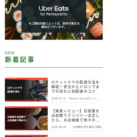
NEW
新着記事
ロケットナウの配達方法を
解説！受注からドロップま
での流れと初配達のコツ
2026.07.11
Rocket Now(ロケットナ
ウ)
【実食レビュー】日高屋を
出前館でデリバリー注文し
たら、お店価格で熱々のま
ま届いた！
2026.06.05
出前館の注文者向け情報