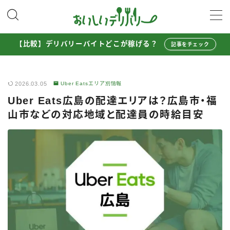
MENU
【比較】デリバリーバイトどこが稼げる？
記事をチェック
配達員として稼ぐ
2026.03.05
Uber Eatsエリア別情報
Uber Eats配達員ガイド
Uber Eats広島の配達エリアは？広島市・福
出前館配達員ガイド
山市などの対応地域と配達員の時給目安
menu配達員ガイド
ロケットナウ配達員ガイド
配達員272人アンケート調査
収入シミュレーター
配達員の体験談・口コミ
お得に注文する