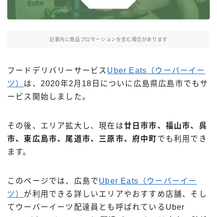
Uber Eatsの注文ガイド
出前館の注文ガイド
記事内に商品プロモーションを含む場合があります
menuの注文ガイド
ロケットナウの注文ガイド
フードデリバリーサービス
Uber Eats（ウーバーイー
フードデリバリークーポン比較
ツ）
は、2020年2月18日についに広島県広島市でもサ
ービス開始しました。
飲食店として出店する
その後、エリア拡大し、現在は
廿日市市、福山市、呉
Uber Eats加盟店ガイド
市、東広島市、尾道市、三原市、府中町
でも利用でき
Uber Eats出店方法
ます。
出店店舗の取材記事
このページでは、広島で
Uber Eats（ウーバーイー
サービスから探す
ツ）
が利用できる詳しいエリアやおすすめ店舗、そし
Uber Eats
てウーバーイーツ配達員とも呼ばれているUber