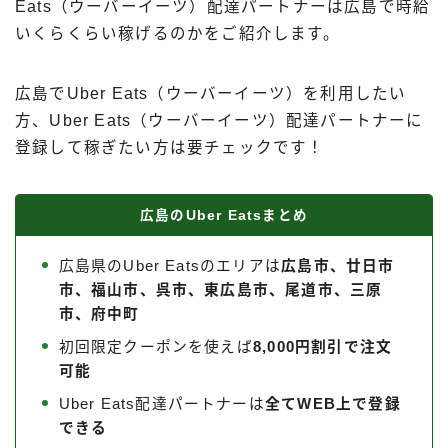
Eats（ウーバーイーツ）配達パートナーは広島で時給
出前館
いくらくらい稼げるのかをご紹介します。
menu
ロケットナウ
広島でUber Eats（ウーバーイーツ）を利用したい
方、Uber Eats（ウーバーイーツ）配達パートナーに
登録して稼ぎたい方は要チェックです！
広島のUber Eatsまとめ
広島県のUber Eatsのエリアは
広島市、廿日市
市、福山市、呉市、東広島市、尾道市、三原
市、府中町
初回限定クーポンを使えば
8,000円割引で注文
可能
Uber Eats配達パートナーは
全てWEB上で登録
できる