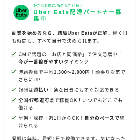
好きな時間に、好きなだけ稼ぐ
Uber Eats配達パートナー募
集中
副業を始めるなら、結局Uber Eatsが正解。
働く日
も時間も、すべて自分で決められます。
CMで話題の「お店と同価格」で注文急増中！
今が一番稼ぎやすい
タイミング
時給換算で平均
1,300〜2,000円
！頑張り次第で
さらにUP
報酬は
週払い
！急な出費にもすぐ対応できる
全国47都道府県
で稼働OK！いつでもどこでも
働ける
早朝・深夜・週1日からOK！
自分のペースで
続
けられる
登録は無料。最短1日で稼働できます。気になった