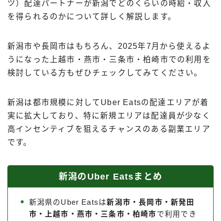
ツ）配達パートナーが新潟でどのくらいの時給・収入
出前館
を得られるのかについて詳しく解説します。
menu
ロケットナウ
新潟市や長岡市はもちろん、2025年7月から使えるよ
うになった上越市・燕市・三条市・柏崎市での利用を
検討している方もぜひチェックしてみてください。
新潟は都市規模に対してUber Eatsの配達エリアが着
実に拡大しており、特に新規エリアは配達員が少なく
高インセンティブを狙えるチャンスのある副業エリア
です。
新潟のUber Eatsまとめ
新潟県のUber Eatsは
新潟市・長岡市・新発田
市・上越市・燕市・三条市・柏崎市
で利用でき