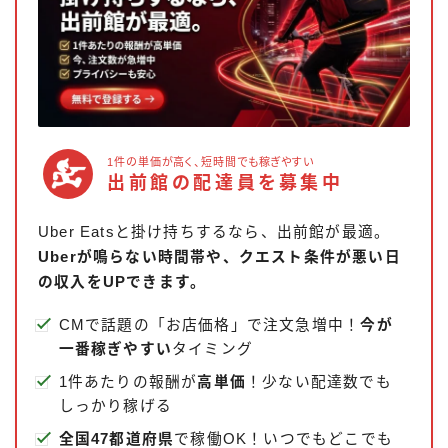
1件の単価が高く、短時間でも稼ぎやすい
出前館の配達員を募集中
Uber Eatsと掛け持ちするなら、出前館が最適。
Uberが鳴らない時間帯や、クエスト条件が悪い日
の収入をUPできます。
CMで話題の「お店価格」で注文急増中！
今が
一番稼ぎやすい
タイミング
1件あたりの報酬が
高単価
！少ない配達数でも
しっかり稼げる
全国47都道府県
で稼働OK！いつでもどこでも