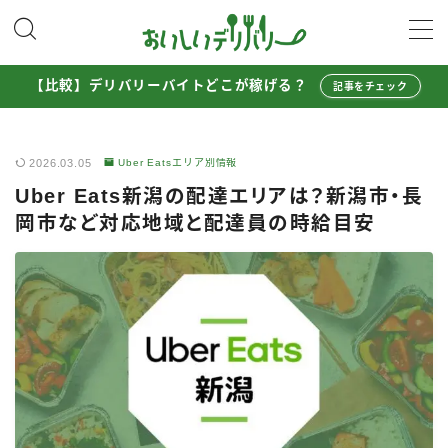
MENU
【比較】デリバリーバイトどこが稼げる？
記事をチェック
配達員として稼ぐ
2026.03.05
Uber Eatsエリア別情報
Uber Eats配達員ガイド
Uber Eats新潟の配達エリアは？新潟市・長
出前館配達員ガイド
岡市など対応地域と配達員の時給目安
menu配達員ガイド
ロケットナウ配達員ガイド
配達員272人アンケート調査
収入シミュレーター
配達員の体験談・口コミ
お得に注文する