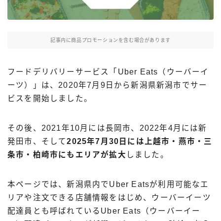
Uber Eatsの注文ガイド
出前館の注文ガイド
記事内に商品プロモーションを含む場合があります
menuの注文ガイド
ロケットナウの注文ガイド
フードデリバリーサービス「Uber Eats（ウーバーイ
フードデリバリークーポン比較
ーツ）」は、2020年7月9日から新潟県新潟市でサー
ビスを開始しました。
飲食店として出店する
その後、2021年10月には長岡市、2022年4月には新
Uber Eats加盟店ガイド
発田市、そして
2025年7月30日には上越市・燕市・三
Uber Eats出店方法
条市・柏崎市にもエリアが拡大
しました。
出店店舗の取材記事
本ページでは、新潟県内でUber Eatsが利用可能なエ
サービスから探す
リアや注文できる店舗情報をはじめ、ウーバーイーツ
Uber Eats
配達員とも呼ばれているUber Eats（ウーバーイー