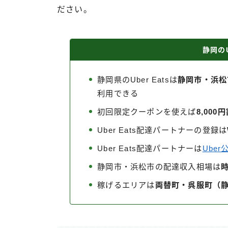
ださい。
静岡のU
静岡県のUber Eatsは
静岡市・浜松
利用できる
初回限定クーポンを使えば
8,000
Uber Eats配達パートナーの登録は
Uber Eats配達パートナーは
Ube
静岡市・浜松市の配達収入相場は
時
稼げるエリアは
両替町・呉服町（