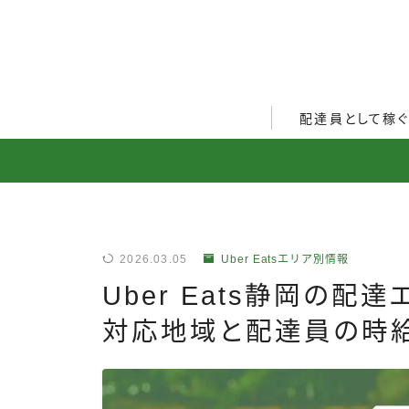
配達員として稼
Uber Eats配達員ガ
出前館配達員ガイド
menu配達員ガイド
2026.03.05
Uber Eatsエリア別情報
ロケットナウ配達員ガ
Uber Eats静岡の
配達員272人アンケー
対応地域と配達員の時
収入シミュレーター
配達員の体験談・口コ