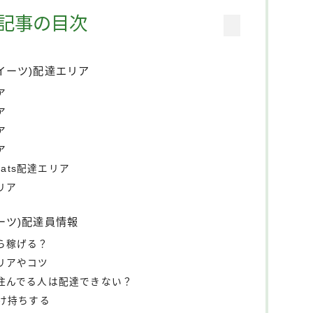
記事の目次
ーイーツ)配達エリア
ア
ア
ア
ア
ats配達エリア
エリア
イーツ)配達員情報
くら稼げる？
エリアやコツ
外に住んでる人は配達できない？
け持ちする