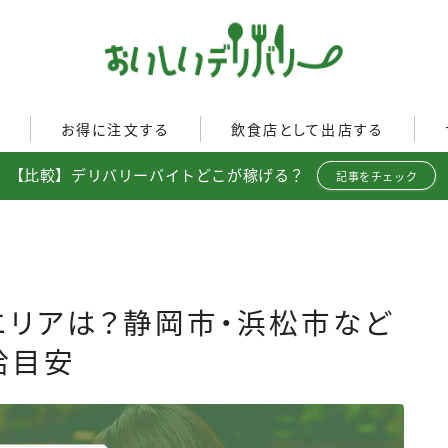
ぐ
お得に注文する
飲食店として出店する
【比較】デリバリーバイトどこが稼げる？
Uber Eats
記事をチェック
イド
Uber Eatsの注文ガイド
Uber Eats加盟店ガイド
出前館
出前館の注文ガイド
Uber Eats出店方法
menu
menuの注文ガイド
出店店舗の取材記事
ロケットナウ
イド
ロケットナウの注文ガイド
配達エリアは？静岡市・浜松市など
ト調査
フードデリバリークーポン比
給目安
較
ミ