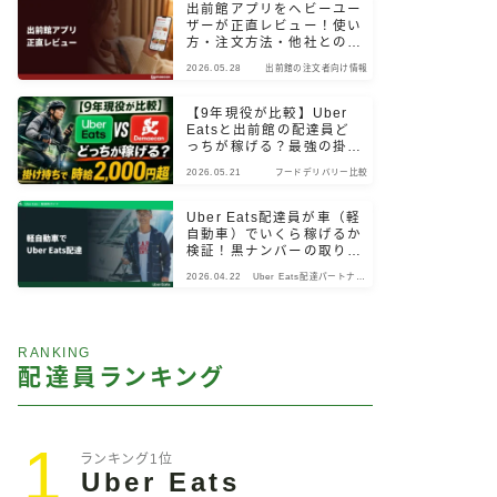
出前館アプリをヘビーユー
ザーが正直レビュー！使い
方・注文方法・他社との違
いまで検証
2026.05.28
出前館の注文者向け情報
【9年現役が比較】Uber
Eatsと出前館の配達員ど
っちが稼げる？最強の掛け
持ちパターン
2026.05.21
フードデリバリー比較
Uber Eats配達員が車（軽
自動車）でいくら稼げるか
検証！黒ナンバーの取り
方・始め方も解説
2026.04.22
Uber Eats配達パートナー
向け情報
RANKING
配達員ランキング
1
ランキング1位
Uber Eats