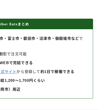
ber Eatsまとめ
市・富士市・磐田市・沼津市・御殿場市など
で
円割引
で注文可能
WEBで完結できる
r公式サイト
から登録して
約1日で稼働できる
給1,200〜1,700円くらい
静岡市）周辺