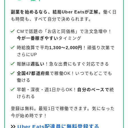
副業を始めるなら、結局Uber Eatsが正解。
働く日
も時間も、すべて自分で決められます。
CMで話題の「お店と同価格」で注文急増中！
今が一番稼ぎやすい
タイミング
時給換算で平均
1,300〜2,000円
！頑張り次第で
さらにUP
報酬は
週払い
！急な出費にもすぐ対応できる
全国47都道府県
で稼働OK！いつでもどこでも
働ける
早朝・深夜・週1日からOK！
自分のペースで
続
けられる
登録は無料。最短1日で稼働できます。気になった
今が始め時です！
Uber Eats配達員に無料登録する