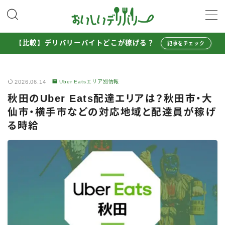
MENU
【比較】デリバリーバイトどこが稼げる？
記事をチェック
配達員として稼ぐ
2026.06.14
Uber Eatsエリア別情報
Uber Eats配達員ガイド
秋田のUber Eats配達エリアは？秋田市・大
出前館配達員ガイド
仙市・横手市などの対応地域と配達員が稼げ
menu配達員ガイド
る時給
ロケットナウ配達員ガイド
配達員272人アンケート調査
収入シミュレーター
配達員の体験談・口コミ
お得に注文する