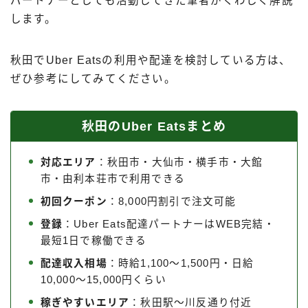
パートナーとしても活動してきた筆者がくわしく解説
出前館
します。
menu
ロケットナウ
秋田でUber Eatsの利用や配達を検討している方は、
ぜひ参考にしてみてください。
秋田のUber Eatsまとめ
対応エリア
：秋田市・大仙市・横手市・大館
市・由利本荘市で利用できる
初回クーポン
：8,000円割引で注文可能
登録
：Uber Eats配達パートナーはWEB完結・
最短1日で稼働できる
配達収入相場
：時給1,100〜1,500円・日給
10,000〜15,000円くらい
稼ぎやすいエリア
：秋田駅〜川反通り付近