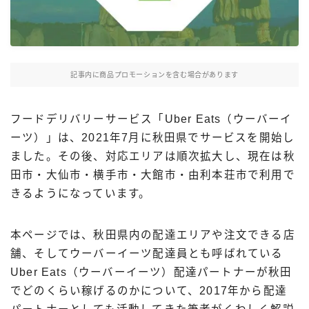
Uber Eatsの注文ガイド
出前館の注文ガイド
menuの注文ガイド
記事内に商品プロモーションを含む場合があります
ロケットナウの注文ガイド
フードデリバリークーポン比較
フードデリバリーサービス「Uber Eats（ウーバーイ
ーツ）」は、2021年7月に秋田県でサービスを開始し
飲食店として出店する
ました。その後、対応エリアは順次拡大し、現在は秋
田市・大仙市・横手市・大館市・由利本荘市で利用で
Uber Eats加盟店ガイド
きるようになっています。
Uber Eats出店方法
出店店舗の取材記事
本ページでは、秋田県内の配達エリアや注文できる店
舗、そしてウーバーイーツ配達員とも呼ばれている
サービスから探す
Uber Eats（ウーバーイーツ）配達パートナーが秋田
でどのくらい稼げるのかについて、2017年から配達
Uber Eats