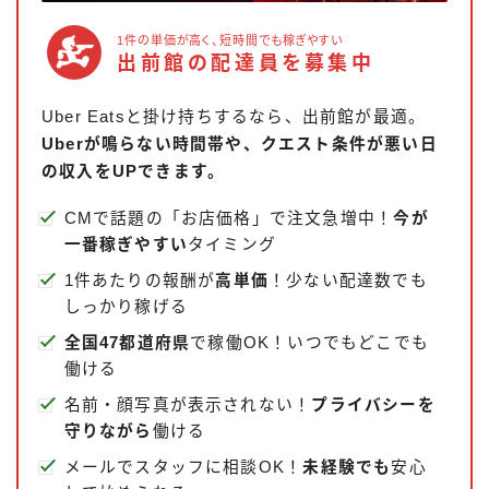
1件の単価が高く、短時間でも稼ぎやすい
出前館の配達員を募集中
Uber Eatsと掛け持ちするなら、出前館が最適。
Uberが鳴らない時間帯や、クエスト条件が悪い日
の収入をUPできます。
CMで話題の「お店価格」で注文急増中！
今が
一番稼ぎやすい
タイミング
1件あたりの報酬が
高単価
！少ない配達数でも
しっかり稼げる
全国47都道府県
で稼働OK！いつでもどこでも
働ける
名前・顔写真が表示されない！
プライバシーを
守りながら
働ける
メールでスタッフに相談OK！
未経験でも
安心