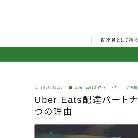
配達員として稼
Uber Eats配達員ガ
出前館配達員ガイド
menu配達員ガイド
2026.02.27
Uber Eats配達パートナー向け情報
ロケットナウ配達員ガ
Uber Eats配達パー
配達員272人アンケー
つの理由
収入シミュレーター
配達員の体験談・口コ