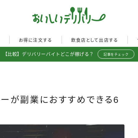
ぐ
お得に注文する
飲食店として出店する
【比較】デリバリーバイトどこが稼げる？
Uber Eats
記事をチェック
イド
Uber Eatsの注文ガイド
Uber Eats加盟店ガイド
出前館
出前館の注文ガイド
Uber Eats出店方法
menu
menuの注文ガイド
出店店舗の取材記事
ロケットナウ
イド
ロケットナウの注文ガイド
トナーが副業におすすめできる6
ト調査
フードデリバリークーポン比
較
ミ