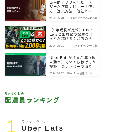
出前館アプリをヘビーユー
ザーが正直レビュー！使い
方・注文方法・他社との違
いまで検証
2026.05.28
出前館の注文者向け情報
【9年現役が比較】Uber
Eatsと出前館の配達員ど
っちが稼げる？最強の掛け
持ちパターン
2026.05.21
フードデリバリー比較
Uber Eats配達員が車（軽
自動車）でいくら稼げるか
検証！黒ナンバーの取り
方・始め方も解説
2026.04.22
Uber Eats配達パートナー
向け情報
RANKING
配達員ランキング
1
ランキング1位
Uber Eats