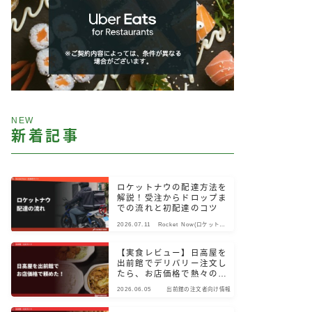
NEW
新着記事
ロケットナウの配達方法を
解説！受注からドロップま
での流れと初配達のコツ
2026.07.11
Rocket Now(ロケットナ
ウ)
【実食レビュー】日高屋を
出前館でデリバリー注文し
たら、お店価格で熱々のま
ま届いた！
2026.06.05
出前館の注文者向け情報