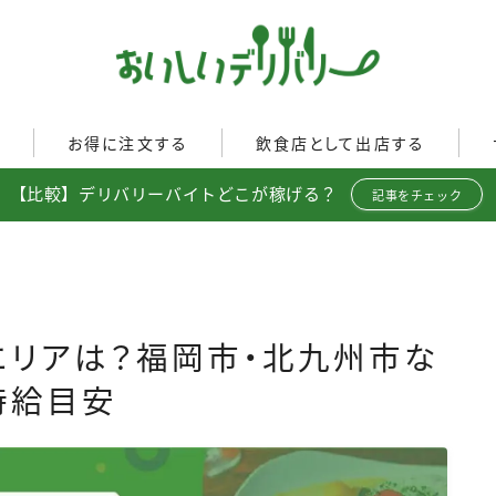
ぐ
お得に注文する
飲食店として出店する
【比較】デリバリーバイトどこが稼げる？
Uber Eats
記事をチェック
イド
Uber Eatsの注文ガイド
Uber Eats加盟店ガイド
出前館
出前館の注文ガイド
Uber Eats出店方法
menu
menuの注文ガイド
出店店舗の取材記事
ロケットナウ
イド
ロケットナウの注文ガイド
配達エリアは？福岡市・北九州市な
ト調査
フードデリバリークーポン比
時給目安
較
ミ