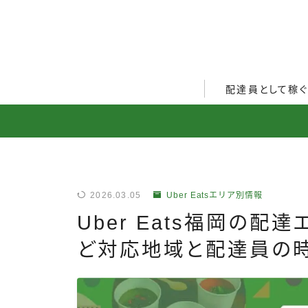
配達員として稼
Uber Eats配達員ガ
出前館配達員ガイド
menu配達員ガイド
2026.03.05
Uber Eatsエリア別情報
ロケットナウ配達員ガ
Uber Eats福岡の
配達員272人アンケー
ど対応地域と配達員の
収入シミュレーター
配達員の体験談・口コ