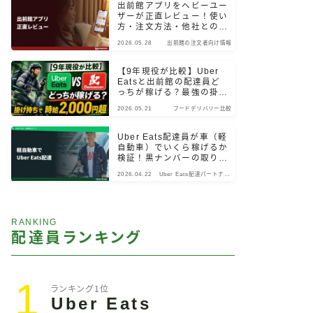
出前館アプリをヘビーユー
ザーが正直レビュー！使い
方・注文方法・他社との違
いまで検証
2026.05.28
出前館の注文者向け情報
【9年現役が比較】Uber
Eatsと出前館の配達員ど
っちが稼げる？最強の掛け
持ちパターン
2026.05.21
フードデリバリー比較
Uber Eats配達員が車（軽
自動車）でいくら稼げるか
検証！黒ナンバーの取り
方・始め方も解説
2026.04.22
Uber Eats配達パートナー
向け情報
RANKING
配達員ランキング
1
ランキング1位
Uber Eats