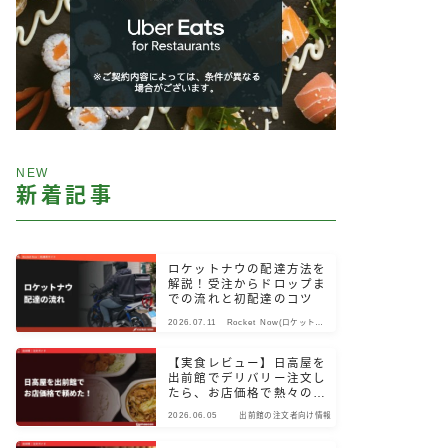
NEW
新着記事
ロケットナウの配達方法を
解説！受注からドロップま
での流れと初配達のコツ
2026.07.11
Rocket Now(ロケットナ
ウ)
【実食レビュー】日高屋を
出前館でデリバリー注文し
たら、お店価格で熱々のま
ま届いた！
2026.06.05
出前館の注文者向け情報