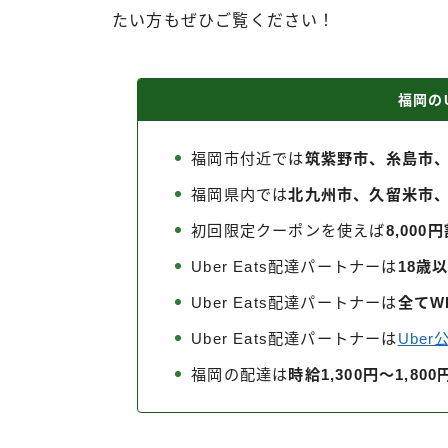
たい方もぜひご覧ください！
福岡のU
福岡市付近では
筑紫野市、糸島市
福岡県内では
北九州市、久留米市
初回限定クーポンを使えば
8,000
Uber Eats配達パートナーは
18歳
Uber Eats配達パートナーは
全てW
Uber Eats配達パートナーは
Ube
福岡の配達は
時給1,300円～1,8