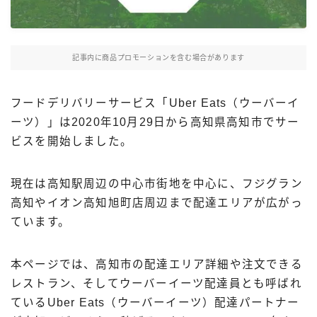
Uber Eatsの注文ガイド
出前館の注文ガイド
記事内に商品プロモーションを含む場合があります
menuの注文ガイド
ロケットナウの注文ガイド
フードデリバリーサービス「Uber Eats（ウーバーイ
フードデリバリークーポン比較
ーツ）」は2020年10月29日から高知県高知市でサー
ビスを開始しました。
飲食店として出店する
現在は高知駅周辺の中心市街地を中心に、フジグラン
Uber Eats加盟店ガイド
高知やイオン高知旭町店周辺まで配達エリアが広がっ
Uber Eats出店方法
ています。
出店店舗の取材記事
本ページでは、高知市の配達エリア詳細や注文できる
サービスから探す
レストラン、そしてウーバーイーツ配達員とも呼ばれ
Uber Eats
ているUber Eats（ウーバーイーツ）配達パートナー