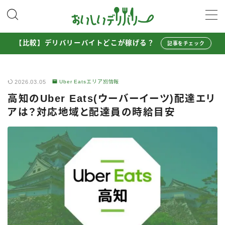
MENU
【比較】デリバリーバイトどこが稼げる？
記事をチェック
配達員として稼ぐ
2026.03.05
Uber Eatsエリア別情報
Uber Eats配達員ガイド
高知のUber Eats(ウーバーイーツ)配達エリ
出前館配達員ガイド
アは？対応地域と配達員の時給目安
menu配達員ガイド
ロケットナウ配達員ガイド
配達員272人アンケート調査
収入シミュレーター
配達員の体験談・口コミ
お得に注文する