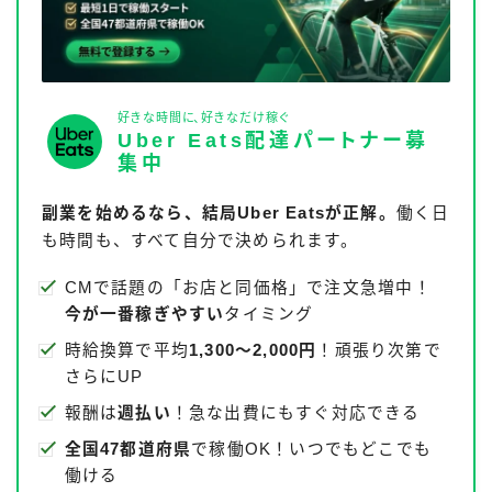
好きな時間に、好きなだけ稼ぐ
Uber Eats配達パートナー募
集中
副業を始めるなら、結局Uber Eatsが正解。
働く日
も時間も、すべて自分で決められます。
CMで話題の「お店と同価格」で注文急増中！
今が一番稼ぎやすい
タイミング
時給換算で平均
1,300〜2,000円
！頑張り次第で
さらにUP
報酬は
週払い
！急な出費にもすぐ対応できる
全国47都道府県
で稼働OK！いつでもどこでも
働ける