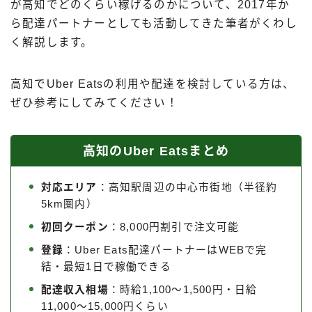
が高知でどのくらい稼げるのかについて、2017年か
出前館
ら配達パートナーとしても活動してきた筆者がくわし
menu
く解説します。
ロケットナウ
高知でUber Eatsの利用や配達を検討している方は、
ぜひ参考にしてみてください！
高知のUber Eatsまとめ
対応エリア
：高知駅周辺の中心市街地（半径約
5km圏内）
初回クーポン
：8,000円割引で注文可能
登録
：Uber Eats配達パートナーはWEBで完
結・最短1日で稼働できる
配達収入相場
：時給1,100〜1,500円・日給
11,000〜15,000円くらい