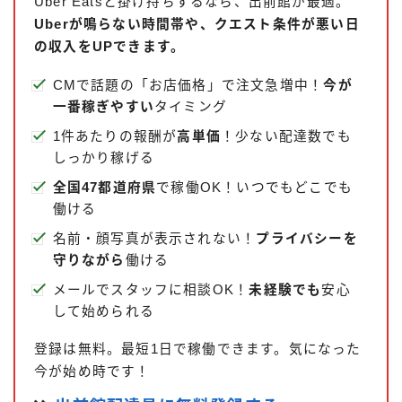
Uber Eatsと掛け持ちするなら、出前館が最適。
Uberが鳴らない時間帯や、クエスト条件が悪い日
の収入をUPできます。
CMで話題の「お店価格」で注文急増中！
今が
一番稼ぎやすい
タイミング
1件あたりの報酬が
高単価
！少ない配達数でも
しっかり稼げる
全国47都道府県
で稼働OK！いつでもどこでも
働ける
名前・顔写真が表示されない！
プライバシーを
守りながら
働ける
メールでスタッフに相談OK！
未経験でも
安心
して始められる
登録は無料。最短1日で稼働できます。気になった
今が始め時です！