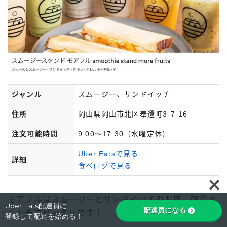
ジャンル
スムージー、サンドイッチ
住所
岡山県岡山市北区奉還町3-7-16
注文可能時間
9:00～17:30（水曜定休）
Uber Eatsで見る
詳細
食べログで見る
Follow Me
モアフルはスムージーとサンドイッチのお店。朝食や
Uber Eats配達員に
配達員になる
ランチにピッタリです！
登録して配達を始める！