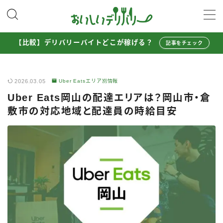
MENU
【比較】デリバリーバイトどこが稼げる？
記事をチェック
配達員として稼ぐ
2026.03.05
Uber Eatsエリア別情報
Uber Eats配達員ガイド
Uber Eats岡山の配達エリアは？岡山市・倉
出前館配達員ガイド
敷市の対応地域と配達員の時給目安
menu配達員ガイド
ロケットナウ配達員ガイド
配達員272人アンケート調査
収入シミュレーター
配達員の体験談・口コミ
お得に注文する