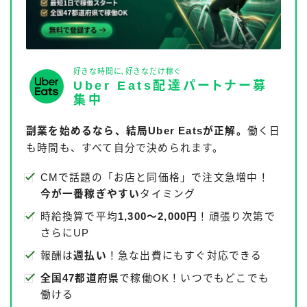
好きな時間に、好きなだけ稼ぐ
Uber Eats配達パートナー募
集中
副業を始めるなら、結局Uber Eatsが正解。
働く日
も時間も、すべて自分で決められます。
CMで話題の「お店と同価格」で注文急増中！
今が一番稼ぎやすい
タイミング
時給換算で平均
1,300〜2,000円
！頑張り次第で
さらにUP
報酬は
週払い
！急な出費にもすぐ対応できる
全国47都道府県
で稼働OK！いつでもどこでも
働ける