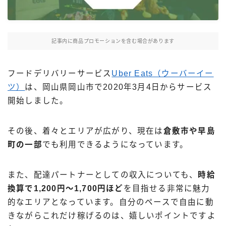
Uber Eatsの注文ガイド
出前館の注文ガイド
記事内に商品プロモーションを含む場合があります
menuの注文ガイド
ロケットナウの注文ガイド
フードデリバリーサービス
Uber Eats（ウーバーイー
フードデリバリークーポン比較
ツ）
は、岡山県岡山市で2020年3月4日からサービス
開始しました。
飲食店として出店する
その後、着々とエリアが広がり、現在は
倉敷市や早島
Uber Eats加盟店ガイド
町の一部
でも利用できるようになっています。
Uber Eats出店方法
出店店舗の取材記事
また、配達パートナーとしての収入についても、
時給
換算で1,200円〜1,700円ほど
を目指せる非常に魅力
サービスから探す
的なエリアとなっています。自分のペースで自由に動
Uber Eats
きながらこれだけ稼げるのは、嬉しいポイントですよ