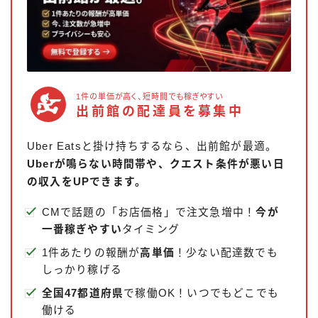
1件の単価が高く、短時間でも稼ぎやすい
出前館の配達員を募集中
Uber Eatsと掛け持ちするなら、出前館が最適。
Uberが鳴らない時間帯や、クエスト条件が悪い日
の収入をUPできます。
CMで話題の「お店価格」で注文急増中！
今が
一番稼ぎやすい
タイミング
1件あたりの報酬が
高単価
！少ない配達数でも
しっかり稼げる
全国47都道府県
で稼働OK！いつでもどこでも
働ける