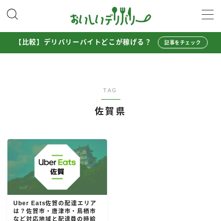
MENU
【比較】デリバリーバイトどこが稼げる？
記事をチェック
配達員として稼ぐ
Uber Eats配達員ガイド
TAG
出前館配達員ガイド
佐賀県
menu配達員ガイド
ロケットナウ配達員ガイド
配達員272人アンケート調査
収入シミュレーター
配達員の体験談・口コミ
Uber Eats佐賀の配達エリア
は？佐賀市・唐津市・鳥栖市
お得に注文する
など対応地域と配達員の時給