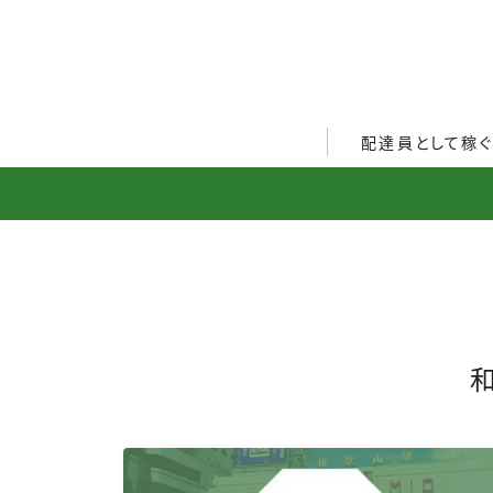
配達員として稼
Uber Eats配達員ガ
出前館配達員ガイド
menu配達員ガイド
ロケットナウ配達員ガ
配達員272人アンケー
収入シミュレーター
配達員の体験談・口コ