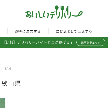
ぐ
お得に注文する
飲食店として出店する
【比較】デリバリーバイトどこが稼げる？
Uber Eats
記事をチェック
イド
Uber Eatsの注文ガイド
Uber Eats加盟店ガイド
出前館
出前館の注文ガイド
Uber Eats出店方法
menu
menuの注文ガイド
出店店舗の取材記事
TAG
ロケットナウ
イド
ロケットナウの注文ガイド
和歌山県
ト調査
フードデリバリークーポン比
較
ミ