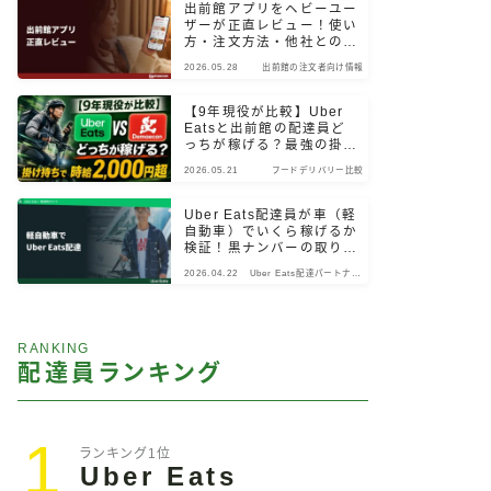
出前館アプリをヘビーユー
ザーが正直レビュー！使い
方・注文方法・他社との違
いまで検証
2026.05.28
出前館の注文者向け情報
【9年現役が比較】Uber
Eatsと出前館の配達員ど
っちが稼げる？最強の掛け
持ちパターン
2026.05.21
フードデリバリー比較
Uber Eats配達員が車（軽
自動車）でいくら稼げるか
検証！黒ナンバーの取り
方・始め方も解説
2026.04.22
Uber Eats配達パートナー
向け情報
RANKING
配達員ランキング
1
ランキング1位
Uber Eats