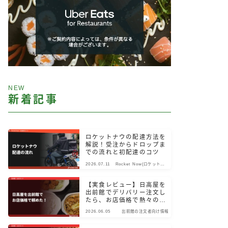
NEW
新着記事
ロケットナウの配達方法を
解説！受注からドロップま
での流れと初配達のコツ
2026.07.11
Rocket Now(ロケットナ
ウ)
【実食レビュー】日高屋を
出前館でデリバリー注文し
たら、お店価格で熱々のま
ま届いた！
2026.06.05
出前館の注文者向け情報