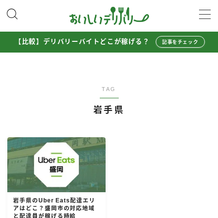
MENU
【比較】デリバリーバイトどこが稼げる？
記事をチェック
配達員として稼ぐ
Uber Eats配達員ガイド
TAG
出前館配達員ガイド
岩手県
menu配達員ガイド
ロケットナウ配達員ガイド
配達員272人アンケート調査
収入シミュレーター
配達員の体験談・口コミ
岩手県のUber Eats配達エリ
アはどこ？盛岡市の対応地域
お得に注文する
と配達員が稼げる時給