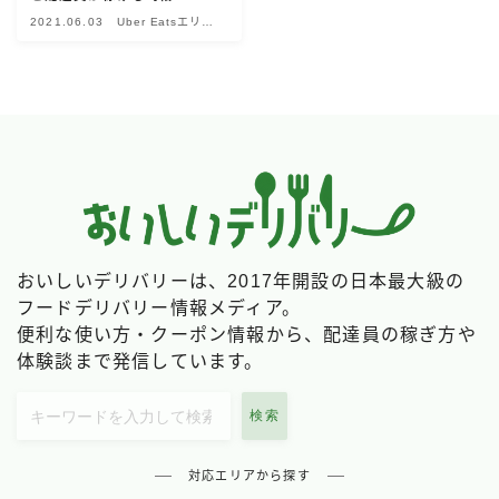
2021.06.03
Uber Eatsエリア
Uber Eatsの注文ガイド
別情報
出前館の注文ガイド
menuの注文ガイド
ロケットナウの注文ガイド
フードデリバリークーポン比較
飲食店として出店する
おいしいデリバリーは、2017年開設の日本最大級の
Uber Eats加盟店ガイド
フードデリバリー情報メディア。
Uber Eats出店方法
便利な使い方・クーポン情報から、配達員の稼ぎ方や
体験談まで発信しています。
出店店舗の取材記事
検索
サービスから探す
Uber Eats
対応エリアから探す