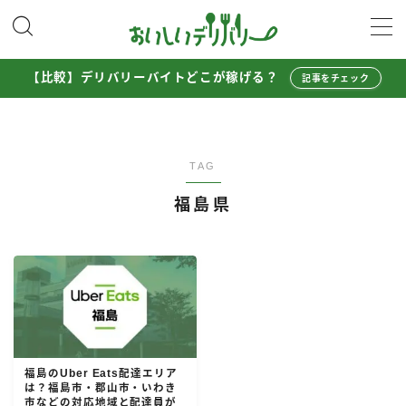
MENU
【比較】デリバリーバイトどこが稼げる？
記事をチェック
配達員として稼ぐ
Uber Eats配達員ガイド
TAG
出前館配達員ガイド
福島県
menu配達員ガイド
ロケットナウ配達員ガイド
配達員272人アンケート調査
収入シミュレーター
配達員の体験談・口コミ
福島のUber Eats配達エリア
は？福島市・郡山市・いわき
お得に注文する
市などの対応地域と配達員が