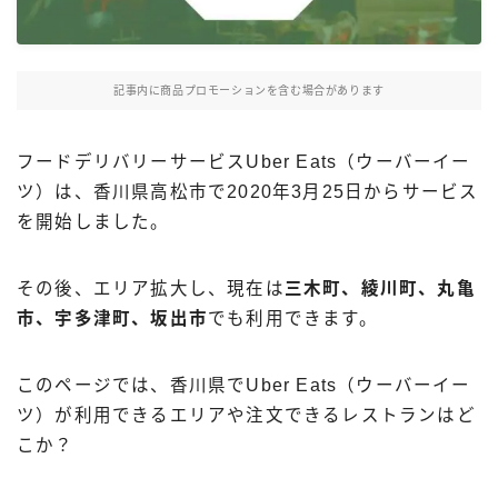
Uber Eatsの注文ガイド
出前館の注文ガイド
記事内に商品プロモーションを含む場合があります
menuの注文ガイド
ロケットナウの注文ガイド
フードデリバリーサービスUber Eats（ウーバーイー
フードデリバリークーポン比較
ツ）は、香川県高松市で2020年3月25日からサービス
を開始しました。
飲食店として出店する
その後、エリア拡大し、現在は
三木町、綾川町、丸亀
Uber Eats加盟店ガイド
市、宇多津町、坂出市
でも利用できます。
Uber Eats出店方法
出店店舗の取材記事
このページでは、香川県でUber Eats（ウーバーイー
ツ）が利用できるエリアや注文できるレストランはど
サービスから探す
こか？
Uber Eats