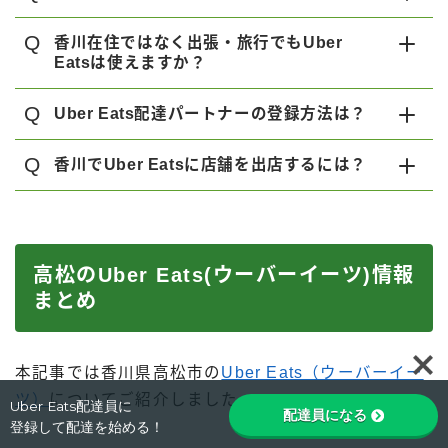
Q
香川在住ではなく出張・旅行でもUber
Eatsは使えますか？
Q
Uber Eats配達パートナーの登録方法は？
Q
香川でUber Eatsに店舗を出店するには？
高松のUber Eats(ウーバーイーツ)情報
まとめ
Follow Me
本記事では香川県高松市の
Uber Eats（ウーバーイー
ツ）
についてご紹介しました。
Uber Eats配達員に
配達員になる
登録して配達を始める！