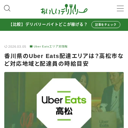
MENU
【比較】デリバリーバイトどこが稼げる？
記事をチェック
配達員として稼ぐ
2026.03.05
Uber Eatsエリア別情報
Uber Eats配達員ガイド
香川県のUber Eats配達エリアは？高松市な
出前館配達員ガイド
ど対応地域と配達員の時給目安
menu配達員ガイド
ロケットナウ配達員ガイド
配達員272人アンケート調査
収入シミュレーター
配達員の体験談・口コミ
お得に注文する