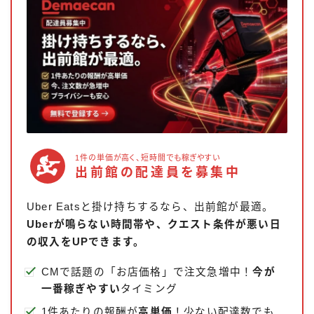
1件の単価が高く、短時間でも稼ぎやすい
出前館の配達員を募集中
Uber Eatsと掛け持ちするなら、出前館が最適。
Uberが鳴らない時間帯や、クエスト条件が悪い日
の収入をUPできます。
CMで話題の「お店価格」で注文急増中！
今が
一番稼ぎやすい
タイミング
1件あたりの報酬が
高単価
！少ない配達数でも