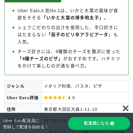
Uber Eats人気No.1は、いかと大葉の風味が食
欲をそそる
「いかと大葉の博多明太子」
。
シェフこだわりの出汁を使用した、辛口好きに
はたまらない
「茄子のピリ辛アラビアータ
」も
人気。
チーズ好きには、4種類のチーズを贅沢に使った
「4種チーズのピザ」
がおすすめです。ハチミツ
をかけて楽しむのが通な食べ方。
ジャンル
イタリア料理、パスタ、ピザ
Uber Eats評価

4.6
Follow Me
住所
東京都大田区大森1-11-10
Uber Eats配達員に
注文可能時間
11:30～14:30、17:00～22:00
配達員になる
登録して配達を始める！
・老舗イタリアンで修行したシェフが手