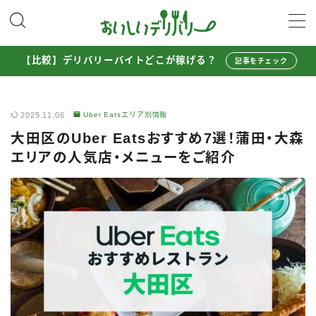
MENU
【比較】デリバリーバイトどこが稼げる？
記事をチェック
配達員として稼ぐ
2025.11.06
Uber Eatsエリア別情報
Uber Eats配達員ガイド
大田区のUber Eatsおすすめ7選！蒲田・大森
出前館配達員ガイド
エリアの人気店・メニューをご紹介
menu配達員ガイド
ロケットナウ配達員ガイド
配達員272人アンケート調査
収入シミュレーター
配達員の体験談・口コミ
お得に注文する