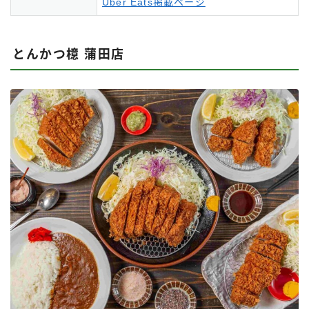
Uber Eats掲載ページ
とんかつ檍 蒲田店