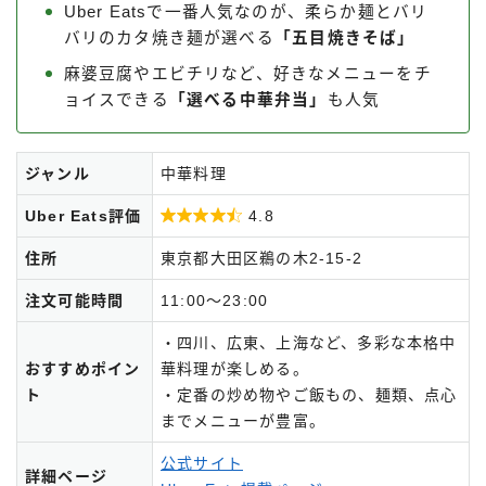
Uber Eatsで一番人気なのが、柔らか麺とバリ
バリのカタ焼き麺が選べる
「五目焼きそば」
麻婆豆腐やエビチリなど、好きなメニューをチ
ョイスできる
「選べる中華弁当」
も人気
ジャンル
中華料理
Uber Eats評価

4.8
住所
東京都大田区鵜の木2-15-2
注文可能時間
11:00～23:00
・四川、広東、上海など、多彩な本格中
おすすめポイン
華料理が楽しめる。
ト
・定番の炒め物やご飯もの、麺類、点心
までメニューが豊富。
公式サイト
詳細ページ