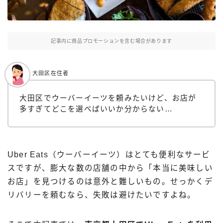
Uber Eatsの注文ガイド
出前館の注文ガイド
記事内に商品プロモーションを含む場合があります
menuの注文ガイド
ロケットナウの注文ガイド
大田区在住者
フードデリバリークーポン比較
大田区でウーバーイーツを頼みたいけど、お店が
多すぎてどこを選べばいいか分からない…
飲食店として出店する
Uber Eats加盟店ガイド
Uber Eats出店方法
Uber Eats（ウーバーイーツ）はとても便利なサービ
出店店舗の取材記事
スですが、膨大な数の店舗の中から「本当に美味しい
お店」を見つけるのは意外と難しいもの。せっかくデ
サービスから探す
リバリーを頼むなら、失敗は避けたいですよね。
Uber Eats