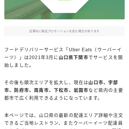
Uber Eatsの注文ガイド
出前館の注文ガイド
menuの注文ガイド
記事内に商品プロモーションを含む場合があります
ロケットナウの注文ガイド
フードデリバリークーポン比較
フードデリバリーサービス「Uber Eats（ウーバーイ
ーツ）」は2021年3月に
山口県下関市
でサービスを開
飲食店として出店する
始しました。
Uber Eats加盟店ガイド
その後も順次エリアを拡大し、現在は
山口市、宇部
Uber Eats出店方法
市、防府市、周南市、下松市、岩国市
など県内の主要
出店店舗の取材記事
都市で広く利用できるようになっています。
サービスから探す
本ページでは、山口県の最新の配達エリア詳細や注文
Uber Eats
できるご当地レストラン、またウーバーイーツ配達員