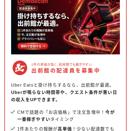
1件の単価が高く、短時間でも稼ぎやすい
出前館の配達員を募集中
Uber Eatsと掛け持ちするなら、出前館が最適。
Uberが鳴らない時間帯や、クエスト条件が悪い日
の収入をUPできます。
CMで話題の「お店価格」で注文急増中！
今が
一番稼ぎやすい
タイミング
1件あたりの報酬が
高単価
！少ない配達数でも