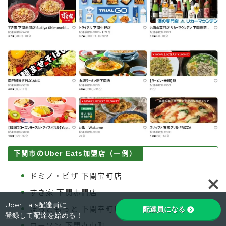
下関市のUber Eats加盟店（一例）
Follow Me
ドミノ・ピザ 下関宝町店
すき家 下関赤間店
Uber Eats配達員に
ほっともっと 下関幸町店
配達員になる
登録して配達を始める！
ローソン 下関丸山町