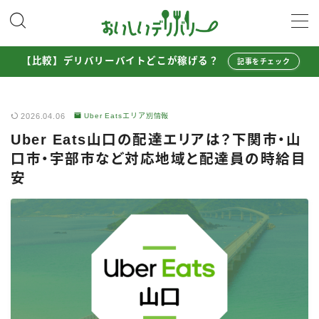
MENU
【比較】デリバリーバイトどこが稼げる？
記事をチェック
配達員として稼ぐ
2026.04.06
Uber Eatsエリア別情報
Uber Eats配達員ガイド
Uber Eats山口の配達エリアは？下関市・山
出前館配達員ガイド
口市・宇部市など対応地域と配達員の時給目
menu配達員ガイド
安
ロケットナウ配達員ガイド
配達員272人アンケート調査
収入シミュレーター
配達員の体験談・口コミ
お得に注文する