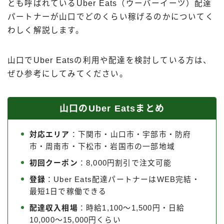
とも呼ばれているUber Eats（ウーバーイーツ）配達
出前館
パートナーが山口でどのくらい稼げるのかについてく
menu
わしく解説します。
ロケットナウ
山口でUber Eatsの利用や配達を検討している方は、
ぜひ参考にしてみてください。
山口のUber Eatsまとめ
対応エリア
：下関市・山口市・宇部市・防府
市・周南市・下松市・岩国市の一部地域
初回クーポン
：8,000円割引で注文可能
登録
：Uber Eats配達パートナーはWEB完結・
最短1日で稼働できる
配達収入相場
：時給1,100〜1,500円・日給
10,000〜15,000円くらい