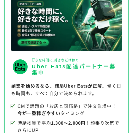
好きな時間に、好きなだけ稼ぐ
Uber Eats配達パートナー募
集中
副業を始めるなら、結局Uber Eatsが正解。
働く日
も時間も、すべて自分で決められます。
CMで話題の「お店と同価格」で注文急増中！
今が一番稼ぎやすい
タイミング
時給換算で平均
1,300〜2,000円
！頑張り次第で
さらにUP