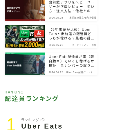
出前館アプリをヘビーユー
ザーが正直レビュー！使い
方・注文方法・他社との違
いまで検証
2026.05.28
出前館の注文者向け情報
【9年現役が比較】Uber
Eatsと出前館の配達員ど
っちが稼げる？最強の掛け
持ちパターン
2026.05.21
フードデリバリー比較
Uber Eats配達員が車（軽
自動車）でいくら稼げるか
検証！黒ナンバーの取り
方・始め方も解説
2026.04.22
Uber Eats配達パートナー
向け情報
RANKING
配達員ランキング
1
ランキング1位
Uber Eats