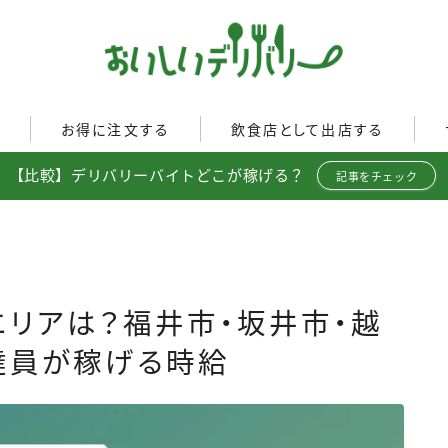
ぐ
お得に注文する
飲食店として出店する
【比較】デリバリーバイトどこが稼げる？
Uber Eats
記事をチェック
イド
Uber Eatsの注文ガイド
Uber Eats加盟店ガイド
出前館
出前館の注文ガイド
Uber Eats出店方法
menu
menuの注文ガイド
出店店舗の取材記事
ロケットナウ
イド
ロケットナウの注文ガイド
達エリアは？福井市・坂井市・越
ト調査
フードデリバリークーポン比
達員が稼げる時給
較
ミ