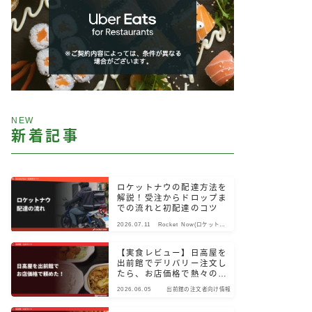
NEW
新着記事
ロケットナウの配達方法を
解説！受注からドロップま
での流れと初配達のコツ
2026.07.11
Rocket Now(ロケットナ
ウ)
【実食レビュー】日高屋を
出前館でデリバリー注文し
たら、お店価格で熱々のま
ま届いた！
2026.06.05
出前館の注文者向け情報