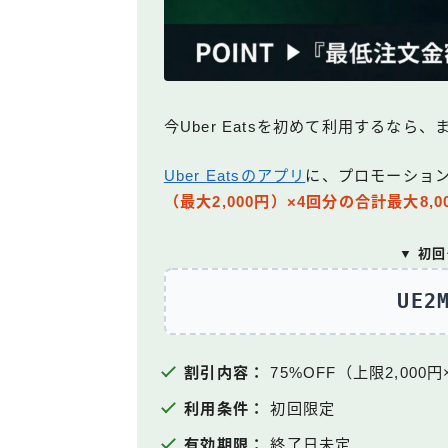
今Uber Eatsを初めて利用するな
Uber Eatsのアプリ
に、プロモーショ
（最大2,000円）×4回分の合計最大8,
▼ 初
UE2
割引内容：
75%OFF（上限2,000円
利用条件：
初回限定
有効期限：
終了日未定