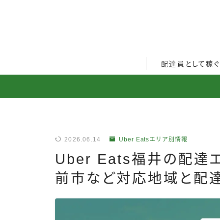
配達員として稼
Uber Eats配達員ガ
出前館配達員ガイド
menu配達員ガイド
2026.06.14
Uber Eatsエリア別情報
ロケットナウ配達員ガ
Uber Eats福井の配
配達員272人アンケー
前市など対応地域と配
収入シミュレーター
配達員の体験談・口コ