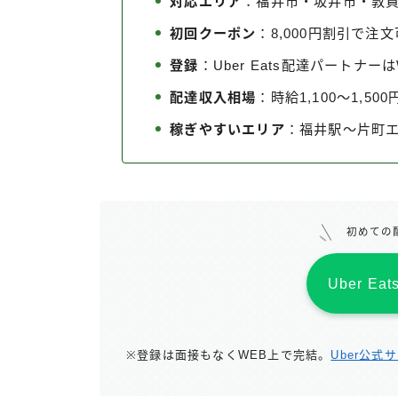
対応エリア
：福井市・坂井市・敦
初回クーポン
：8,000円割引で注
登録
：Uber Eats配達パートナ
配達収入相場
：時給1,100〜1,500
稼ぎやすいエリア
：福井駅〜片町
初めての
Uber E
※登録は面接もなくWEB上で完結。
Uber公式