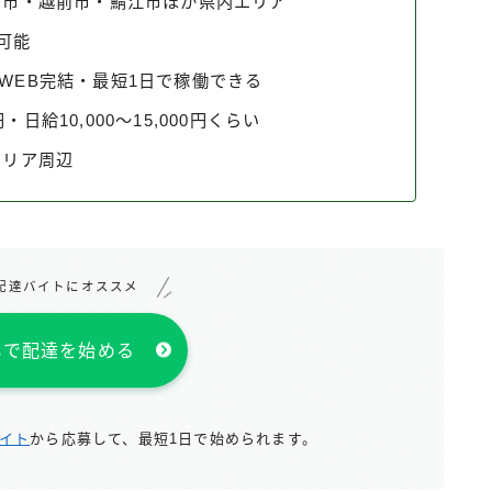
賀市・越前市・鯖江市ほか県内エリア
文可能
ーはWEB完結・最短1日で稼働できる
円・日給10,000〜15,000円くらい
エリア周辺
配達バイトにオススメ
atsで配達を始める
サイト
から応募して、最短1日で始められます。