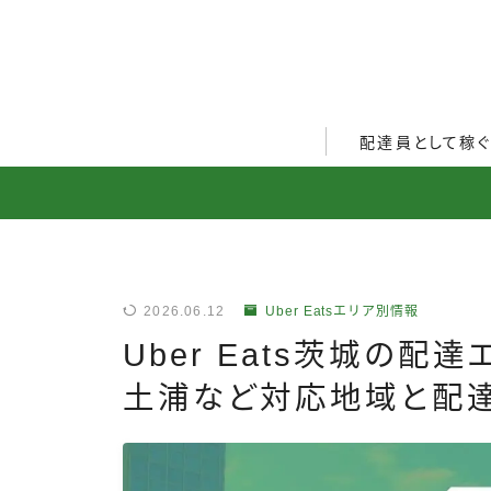
配達員として稼
Uber Eats配達員ガ
出前館配達員ガイド
menu配達員ガイド
2026.06.12
Uber Eatsエリア別情報
ロケットナウ配達員ガ
Uber Eats茨城の配
配達員272人アンケー
土浦など対応地域と配
収入シミュレーター
配達員の体験談・口コ