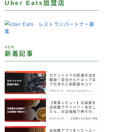
Uber Eats加盟店
NEW
新着記事
ロケットナウの配達方法を
解説！受注からドロップま
での流れと初配達のコツ
2026.07.11
Rocket Now(ロケットナ
ウ)
【実食レビュー】日高屋を
出前館でデリバリー注文し
たら、お店価格で熱々のま
ま届いた！
2026.06.05
出前館の注文者向け情報
出前館アプリをヘビーユー