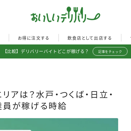
ぐ
お得に注文する
飲食店として出店する
【比較】デリバリーバイトどこが稼げる？
Uber Eats
記事をチェック
イド
Uber Eatsの注文ガイド
Uber Eats加盟店ガイド
出前館
出前館の注文ガイド
Uber Eats出店方法
menu
menuの注文ガイド
出店店舗の取材記事
ロケットナウ
イド
ロケットナウの注文ガイド
達エリアは？水戸・つくば・日立・
ト調査
フードデリバリークーポン比
達員が稼げる時給
較
ミ