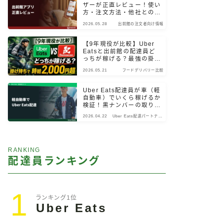
ザーが正直レビュー！使い
方・注文方法・他社との違
いまで検証
2026.05.28
出前館の注文者向け情報
【9年現役が比較】Uber
Eatsと出前館の配達員ど
っちが稼げる？最強の掛け
持ちパターン
2026.05.21
フードデリバリー比較
Uber Eats配達員が車（軽
自動車）でいくら稼げるか
検証！黒ナンバーの取り
方・始め方も解説
2026.04.22
Uber Eats配達パートナー
向け情報
RANKING
配達員ランキング
1
ランキング1位
Uber Eats