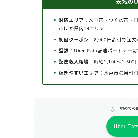
茨城のUb
対応エリア
：水戸市・つくば市・
市ほか県内19エリア
初回クーポン
：8,000円割引で注
登録
：Uber Eats配達パートナ
配達収入相場
：時給1,100〜1,600
稼ぎやすいエリア
：水戸市の泉町
初めての
Uber E