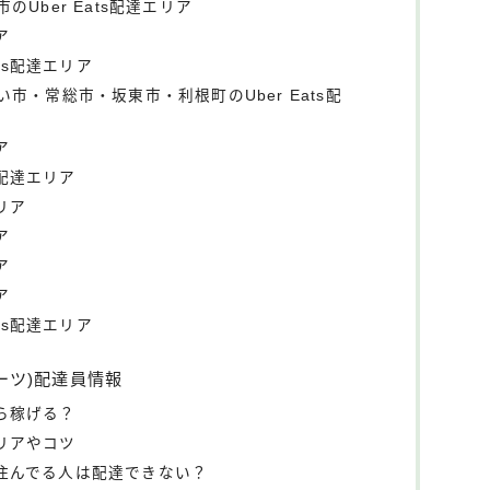
Uber Eats配達エリア
ア
ts配達エリア
市・常総市・坂東市・利根町のUber Eats配
ア
s配達エリア
エリア
ア
ア
ア
ts配達エリア
イーツ)配達員情報
くら稼げる？
エリアやコツ
外に住んでる人は配達できない？