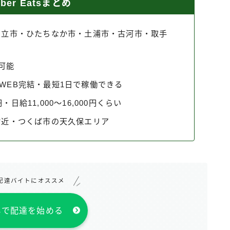
er Eatsまとめ
日立市・ひたちなか市・土浦市・古河市・取手
文可能
ーはWEB完結・最短1日で稼働できる
円・日給11,000〜16,000円くらい
付近・つくば市の天久保エリア
配達バイトにオススメ
atsで配達を始める