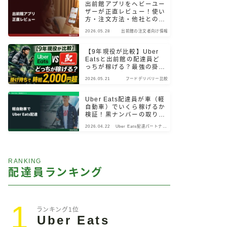
出前館アプリをヘビーユー
ザーが正直レビュー！使い
方・注文方法・他社との違
いまで検証
2026.05.28
出前館の注文者向け情報
【9年現役が比較】Uber
Eatsと出前館の配達員ど
っちが稼げる？最強の掛け
持ちパターン
2026.05.21
フードデリバリー比較
Uber Eats配達員が車（軽
自動車）でいくら稼げるか
検証！黒ナンバーの取り
方・始め方も解説
2026.04.22
Uber Eats配達パートナー
向け情報
RANKING
配達員ランキング
1
ランキング1位
Uber Eats