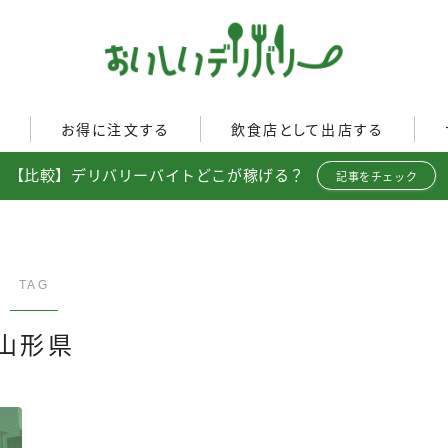
ぐ
お得に注文する
飲食店として出店する
【比較】デリバリーバイトどこが稼げる？
Uber Eats
記事をチェック
イド
Uber Eatsの注文ガイド
Uber Eats加盟店ガイド
出前館
出前館の注文ガイド
Uber Eats出店方法
menu
menuの注文ガイド
出店店舗の取材記事
TAG
ロケットナウ
イド
ロケットナウの注文ガイド
山形県
ト調査
フードデリバリークーポン比
較
ミ