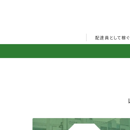
配達員として稼
Uber Eats配達員ガ
出前館配達員ガイド
menu配達員ガイド
ロケットナウ配達員ガ
配達員272人アンケー
収入シミュレーター
配達員の体験談・口コ