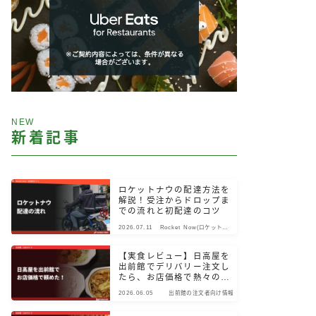
NEW
新着記事
ロケットナウの配達方法を
解説！受注からドロップま
での流れと初配達のコツ
2026.07.11
Rocket Now(ロケットナ
ウ)
【実食レビュー】日高屋を
出前館でデリバリー注文し
たら、お店価格で熱々のま
ま届いた！
2026.06.05
出前館の注文者向け情報