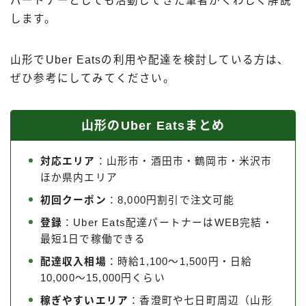
パートナーとしても活動してきた筆者がくわしく解説
出前館
します。
menu
ロケットナウ
山形でUber Eatsの利用や配達を検討している方は、
ぜひ参考にしてみてください。
山形のUber Eatsまとめ
対応エリア
：山形市・酒田市・鶴岡市・米沢市
ほか県内エリア
初回クーポン
：8,000円割引で注文可能
登録
：Uber Eats配達パートナーはWEB完結・
最短1日で稼働できる
配達収入相場
：時給1,100〜1,500円・日給
10,000〜15,000円くらい
稼ぎやすいエリア
：香澄町や七日町周辺（山形