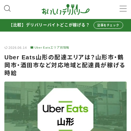
MENU
【比較】デリバリーバイトどこが稼げる？
記事をチェック
配達員として稼ぐ
2026.06.14
Uber Eatsエリア別情報
Uber Eats配達員ガイド
Uber Eats山形の配達エリアは？山形市・鶴
出前館配達員ガイド
岡市・酒田市など対応地域と配達員が稼げる
menu配達員ガイド
時給
ロケットナウ配達員ガイド
配達員272人アンケート調査
収入シミュレーター
配達員の体験談・口コミ
お得に注文する