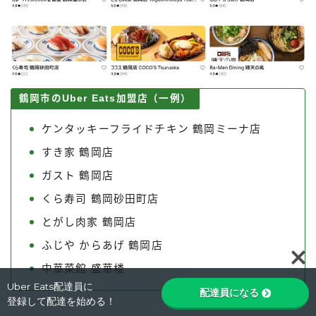
鶴岡市のUber Eats加盟店（一例）
ケンタッキーフライドチキン 鶴岡ミーナ店
すき家 鶴岡店
ガスト 鶴岡店
くら寿司 鶴岡砂田町店
とがし肉家 鶴岡店
Follow Me
ふじや からあげ 鶴岡店
中華菜館 盛華楼
Uber Eats配達員に
配達員になる
登録して配達を始める！