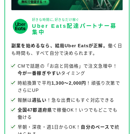
好きな時間に、好きなだけ稼ぐ
Uber Eats配達パートナー募
集中
副業を始めるなら、結局Uber Eatsが正解。
働く日
も時間も、すべて自分で決められます。
CMで話題の「お店と同価格」で注文急増中！
今が一番稼ぎやすい
タイミング
時給換算で平均
1,300〜2,000円
！頑張り次第で
さらにUP
報酬は
週払い
！急な出費にもすぐ対応できる
全国47都道府県
で稼働OK！いつでもどこでも
働ける
早朝・深夜・週1日からOK！
自分のペースで
続