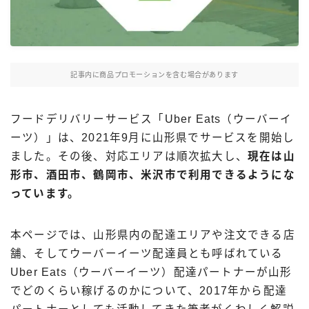
Uber Eatsの注文ガイド
出前館の注文ガイド
menuの注文ガイド
記事内に商品プロモーションを含む場合があります
ロケットナウの注文ガイド
フードデリバリークーポン比較
フードデリバリーサービス「Uber Eats（ウーバーイ
ーツ）」は、2021年9月に山形県でサービスを開始し
飲食店として出店する
ました。その後、対応エリアは順次拡大し、
現在は山
形市、酒田市、鶴岡市、米沢市で利用できるようにな
Uber Eats加盟店ガイド
っています。
Uber Eats出店方法
出店店舗の取材記事
本ページでは、山形県内の配達エリアや注文できる店
舗、そしてウーバーイーツ配達員とも呼ばれている
サービスから探す
Uber Eats（ウーバーイーツ）配達パートナーが山形
でどのくらい稼げるのかについて、2017年から配達
Uber Eats