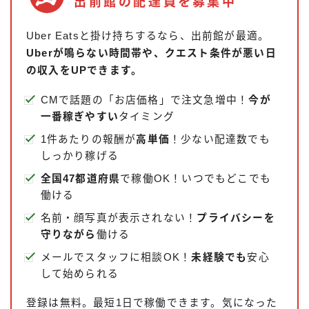
出前館の配達員を募集中
Uber Eatsと掛け持ちするなら、出前館が最適。
Uberが鳴らない時間帯や、クエスト条件が悪い日
の収入をUPできます。
CMで話題の「お店価格」で注文急増中！
今が
一番稼ぎやすい
タイミング
1件あたりの報酬が
高単価
！少ない配達数でも
しっかり稼げる
全国47都道府県
で稼働OK！いつでもどこでも
働ける
名前・顔写真が表示されない！
プライバシーを
守りながら
働ける
メールでスタッフに相談OK！
未経験でも
安心
して始められる
登録は無料。最短1日で稼働できます。気になった