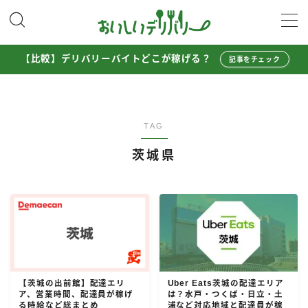
MENU
【比較】デリバリーバイトどこが稼げる？
記事をチェック
配達員として稼ぐ
Uber Eats配達員ガイド
TAG
出前館配達員ガイド
茨城県
menu配達員ガイド
ロケットナウ配達員ガイド
配達員272人アンケート調査
収入シミュレーター
配達員の体験談・口コミ
【茨城の出前館】配達エリ
Uber Eats茨城の配達エリア
ア、営業時間、配達員が稼げ
は？水戸・つくば・日立・土
お得に注文する
る時給など総まとめ
浦など対応地域と配達員が稼