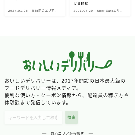
げる時給
Uber Eatsの注文ガイド
2024.01.26
出前館のエリア別
2021.07.29
Uber Eatsエリア
情報
別情報
出前館の注文ガイド
menuの注文ガイド
ロケットナウの注文ガイド
フードデリバリークーポン比較
飲食店として出店する
Uber Eats加盟店ガイド
おいしいデリバリーは、2017年開設の日本最大級の
フードデリバリー情報メディア。
Uber Eats出店方法
便利な使い方・クーポン情報から、配達員の稼ぎ方や
出店店舗の取材記事
体験談まで発信しています。
サービスから探す
検索
Uber Eats
対応エリアから探す