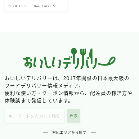
2020.10.23
Uber Eatsエリア
Uber Eatsの注文ガイド
別情報
出前館の注文ガイド
menuの注文ガイド
ロケットナウの注文ガイド
フードデリバリークーポン比較
飲食店として出店する
おいしいデリバリーは、2017年開設の日本最大級の
Uber Eats加盟店ガイド
フードデリバリー情報メディア。
Uber Eats出店方法
便利な使い方・クーポン情報から、配達員の稼ぎ方や
体験談まで発信しています。
出店店舗の取材記事
検索
サービスから探す
Uber Eats
対応エリアから探す