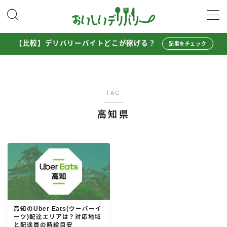
MENU
【比較】デリバリーバイトどこが稼げる？
記事をチェック
配達員として稼ぐ
Uber Eats配達員ガイド
TAG
出前館配達員ガイド
高知県
menu配達員ガイド
ロケットナウ配達員ガイド
配達員272人アンケート調査
収入シミュレーター
配達員の体験談・口コミ
高知のUber Eats(ウーバーイ
ーツ)配達エリアは？対応地域
お得に注文する
と配達員の時給目安